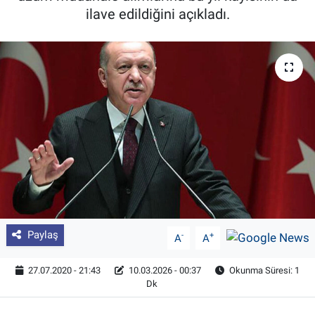
ilave edildiğini açıkladı.
Pankobirlik
Et fiyatları
Tarım Bilgisi
Yetiştirici Soruyor
Dünyada Tarım
Üretici Birlikleri
Paylaş
-
+
A
A
Şeker ve Şekerli Mamüller
27.07.2020 - 21:43
10.03.2026 - 00:37
Okunma Süresi: 1
Tahıllar ve Baklagiller
Dk
Tohum