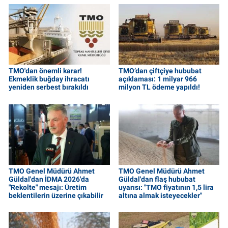
TMO'dan önemli karar!
TMO’dan çiftçiye hububat
Ekmeklik buğday ihracatı
açıklaması: 1 milyar 966
yeniden serbest bırakıldı
milyon TL ödeme yapıldı!
TMO Genel Müdürü Ahmet
TMO Genel Müdürü Ahmet
Güldal'dan İDMA 2026'da
Güldal'dan flaş hububat
"Rekolte" mesajı: Üretim
uyarısı: "TMO fiyatının 1,5 lira
beklentilerin üzerine çıkabilir
altına almak isteyecekler"