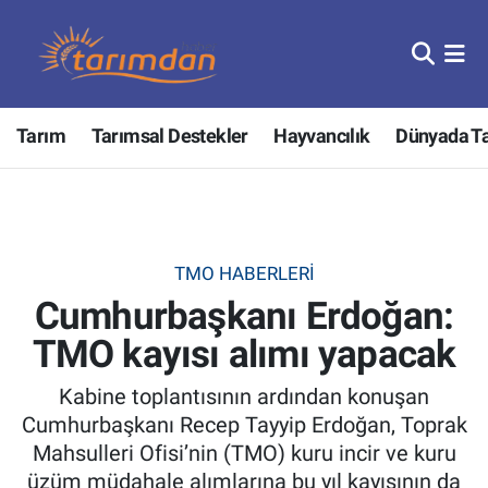
Tarım
Nöbetçi Eczaneler
Tarım
Tarımsal Destekler
Hayvancılık
Dünyada T
Hayvancılık
Hava Durumu
Gıda
Trafik Durumu
Güncel
Süper Lig Puan Durumu ve Fikstür
TMO HABERLERI
Cumhurbaşkanı Erdoğan:
Tarımsal Destekler
Tüm Manşetler
TMO kayısı alımı yapacak
Tarım Bakanlığı
Son Dakika Haberleri
Kabine toplantısının ardından konuşan
TZOB
Haber Arşivi
Cumhurbaşkanı Recep Tayyip Erdoğan, Toprak
Mahsulleri Ofisi’nin (TMO) kuru incir ve kuru
Tarım Kredi Kooperatifleri
üzüm müdahale alımlarına bu yıl kayısının da