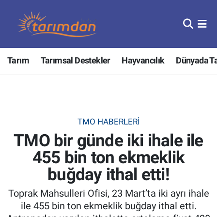
Tarım
Nöbetçi Eczaneler
Tarım
Tarımsal Destekler
Hayvancılık
Dünyada T
Hayvancılık
Hava Durumu
Gıda
Trafik Durumu
Güncel
Süper Lig Puan Durumu ve Fikstür
TMO HABERLERI
TMO bir günde iki ihale ile
Tarımsal Destekler
Tüm Manşetler
455 bin ton ekmeklik
Tarım Bakanlığı
Son Dakika Haberleri
buğday ithal etti!
TZOB
Haber Arşivi
Toprak Mahsulleri Ofisi, 23 Mart’ta iki ayrı ihale
ile 455 bin ton ekmeklik buğday ithal etti.
Tarım Kredi Kooperatifleri