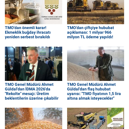
TMO'dan önemli karar!
TMO’dan çiftçiye hububat
Ekmeklik buğday ihracatı
açıklaması: 1 milyar 966
yeniden serbest bırakıldı
milyon TL ödeme yapıldı!
TMO Genel Müdürü Ahmet
TMO Genel Müdürü Ahmet
Güldal'dan İDMA 2026'da
Güldal'dan flaş hububat
"Rekolte" mesajı: Üretim
uyarısı: "TMO fiyatının 1,5 lira
beklentilerin üzerine çıkabilir
altına almak isteyecekler"