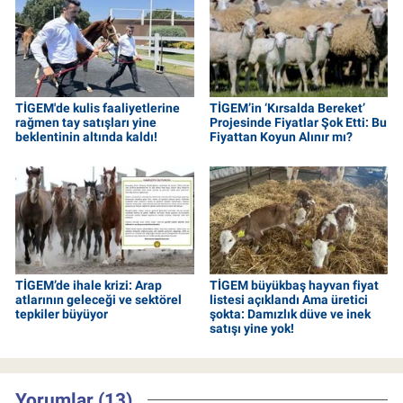
TİGEM'de kulis faaliyetlerine
TİGEM’in ‘Kırsalda Bereket’
rağmen tay satışları yine
Projesinde Fiyatlar Şok Etti: Bu
beklentinin altında kaldı!
Fiyattan Koyun Alınır mı?
TİGEM’de ihale krizi: Arap
TİGEM büyükbaş hayvan fiyat
atlarının geleceği ve sektörel
listesi açıklandı Ama üretici
tepkiler büyüyor
şokta: Damızlık düve ve inek
satışı yine yok!
Yorumlar (13)