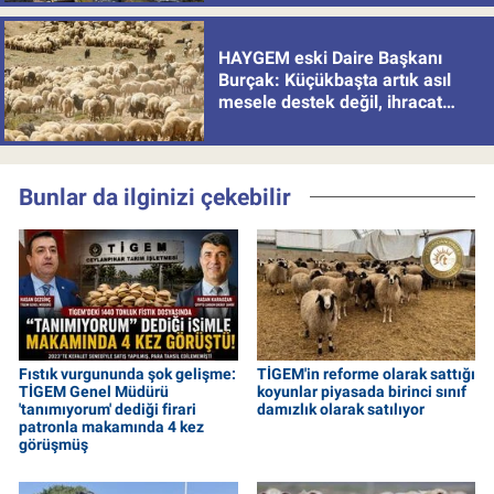
HAYGEM eski Daire Başkanı
Burçak: Küçükbaşta artık asıl
mesele destek değil, ihracat
politikası
Bunlar da ilginizi çekebilir
Fıstık vurgununda şok gelişme:
TİGEM'in reforme olarak sattığı
TİGEM Genel Müdürü
koyunlar piyasada birinci sınıf
'tanımıyorum' dediği firari
damızlık olarak satılıyor
patronla makamında 4 kez
görüşmüş