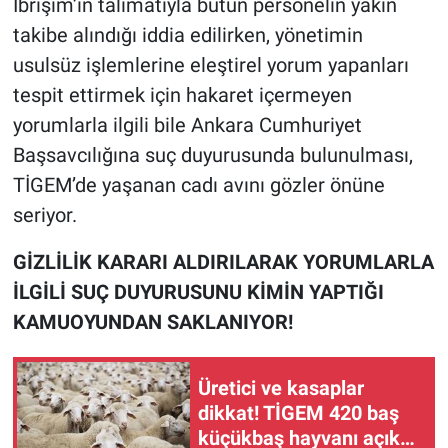
İbrişim’in talimatıyla bütün personelin yakın
takibe alındığı iddia edilirken, yönetimin
usulsüz işlemlerine eleştirel yorum yapanları
tespit ettirmek için hakaret içermeyen
yorumlarla ilgili bile Ankara Cumhuriyet
Başsavcılığına suç duyurusunda bulunulması,
TİGEM’de yaşanan cadı avını gözler önüne
seriyor.
GİZLİLİK KARARI ALDIRILARAK YORUMLARLA
İLGİLİ SUÇ DUYURUSUNU KİMİN YAPTIĞI
KAMUOYUNDAN SAKLANIYOR!
Üretici ve kasaplar
dikkat! TİGEM 420 baş
küçükbaş hayvanı açık