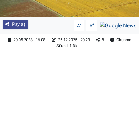
Paylaş
-
+
A
A
20.05.2023 - 16:08
26.12.2025 - 20:23
8
Okunma
Süresi: 1 Dk