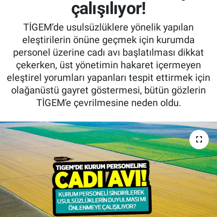
çalışılıyor!
Pankobirlik
TİGEM’de usulsüzlüklere yönelik yapılan
eleştirilerin önüne geçmek için kurumda
Et fiyatları
personel üzerine cadı avı başlatılması dikkat
çekerken, üst yönetimin hakaret içermeyen
Tarım Bilgisi
eleştirel yorumları yapanları tespit ettirmek için
olağanüstü gayret göstermesi, bütün gözlerin
Yetiştirici Soruyor
TİGEM'e çevrilmesine neden oldu.
Dünyada Tarım
Üretici Birlikleri
Şeker ve Şekerli Mamüller
Tahıllar ve Baklagiller
Tohum