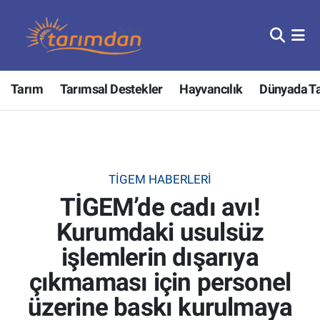
Tarım
Nöbetçi Eczaneler
Tarım
Tarımsal Destekler
Hayvancılık
Dünyada T
Hayvancılık
Hava Durumu
Gıda
Trafik Durumu
Güncel
Süper Lig Puan Durumu ve Fikstür
TİGEM HABERLERI
TİGEM’de cadı avı!
Tarımsal Destekler
Tüm Manşetler
Kurumdaki usulsüz
Tarım Bakanlığı
Son Dakika Haberleri
işlemlerin dışarıya
TZOB
Haber Arşivi
çıkmaması için personel
üzerine baskı kurulmaya
Tarım Kredi Kooperatifleri