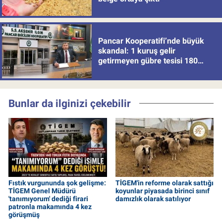
Pancar Kooperatifi’nde büyük
skandal: 1 kuruş gelir
getirmeyen gübre tesisi 180
milyon batırdı!
Bunlar da ilginizi çekebilir
Fıstık vurgununda şok gelişme:
TİGEM'in reforme olarak sattığı
TİGEM Genel Müdürü
koyunlar piyasada birinci sınıf
'tanımıyorum' dediği firari
damızlık olarak satılıyor
patronla makamında 4 kez
görüşmüş