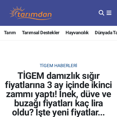
Tarım
Nöbetçi Eczaneler
Tarım
Tarımsal Destekler
Hayvancılık
Dünyada T
Hayvancılık
Hava Durumu
Gıda
Trafik Durumu
Güncel
Süper Lig Puan Durumu ve Fikstür
TİGEM HABERLERI
TİGEM damızlık sığır
Tarımsal Destekler
Tüm Manşetler
fiyatlarına 3 ay içinde ikinci
Tarım Bakanlığı
Son Dakika Haberleri
zammı yaptı! İnek, düve ve
TZOB
Haber Arşivi
buzağı fiyatları kaç lira
oldu? İşte yeni fiyatlar...
Tarım Kredi Kooperatifleri