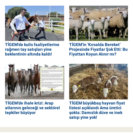
TİGEM'de kulis faaliyetlerine
TİGEM’in ‘Kırsalda Bereket’
rağmen tay satışları yine
Projesinde Fiyatlar Şok Etti: Bu
beklentinin altında kaldı!
Fiyattan Koyun Alınır mı?
TİGEM’de ihale krizi: Arap
TİGEM büyükbaş hayvan fiyat
atlarının geleceği ve sektörel
listesi açıklandı Ama üretici
tepkiler büyüyor
şokta: Damızlık düve ve inek
satışı yine yok!