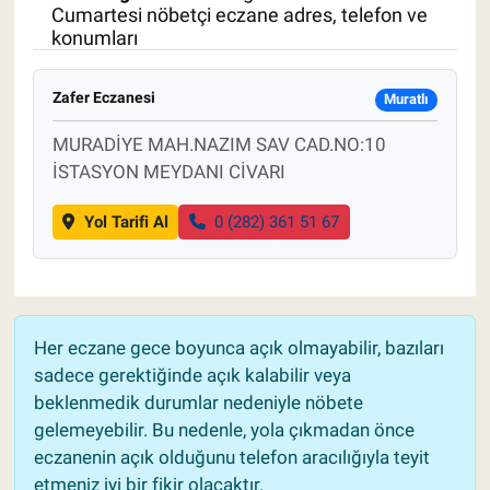
Cumartesi nöbetçi eczane adres, telefon ve
konumları
Pankobirlik
Et fiyatları
Zafer Eczanesi
Muratlı
MURADİYE MAH.NAZIM SAV CAD.NO:10
Tarım Bilgisi
İSTASYON MEYDANI CİVARI
Yetiştirici Soruyor
Yol Tarifi Al
0 (282) 361 51 67
Dünyada Tarım
Üretici Birlikleri
Her eczane gece boyunca açık olmayabilir, bazıları
Şeker ve Şekerli Mamüller
sadece gerektiğinde açık kalabilir veya
beklenmedik durumlar nedeniyle nöbete
Tahıllar ve Baklagiller
gelemeyebilir. Bu nedenle, yola çıkmadan önce
eczanenin açık olduğunu telefon aracılığıyla teyit
etmeniz iyi bir fikir olacaktır.
Tohum