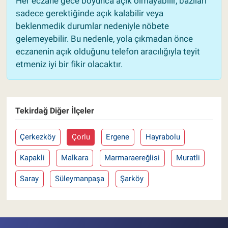
Her eczane gece boyunca açık olmayabilir, bazıları
sadece gerektiğinde açık kalabilir veya
beklenmedik durumlar nedeniyle nöbete
gelemeyebilir. Bu nedenle, yola çıkmadan önce
eczanenin açık olduğunu telefon aracılığıyla teyit
etmeniz iyi bir fikir olacaktır.
Tekirdağ Diğer İlçeler
Çerkezköy
Çorlu
Ergene
Hayrabolu
Kapakli
Malkara
Marmaraereğlisi
Muratli
Saray
Süleymanpaşa
Şarköy