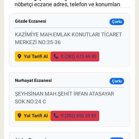
nöbetçi eczane adres, telefon ve konumları
Pankobirlik
Gözde Eczanesi
Çorlu
Et fiyatları
KAZİMİYE MAH.EMLAK KONUTLARI TİCARET
MERKEZİ NO:35-36
Tarım Bilgisi
Yol Tarifi Al
0 (282) 673 44 90
Yetiştirici Soruyor
Dünyada Tarım
Nurhayat Eczanesi
Çorlu
Üretici Birlikleri
ŞEYHSİNAN MAH.ŞEHİT İRFAN ATASAYAR
SOK.NO:24 C
Şeker ve Şekerli Mamüller
Yol Tarifi Al
0 (282) 650 35 85
Tahıllar ve Baklagiller
Tohum