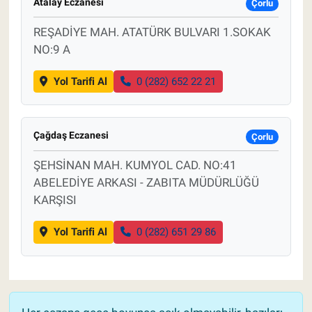
Atalay Eczanesi
Çorlu
REŞADİYE MAH. ATATÜRK BULVARI 1.SOKAK
NO:9 A
Yol Tarifi Al
0 (282) 652 22 21
Çağdaş Eczanesi
Çorlu
ŞEHSİNAN MAH. KUMYOL CAD. NO:41
ABELEDİYE ARKASI - ZABITA MÜDÜRLÜĞÜ
KARŞISI
Yol Tarifi Al
0 (282) 651 29 86