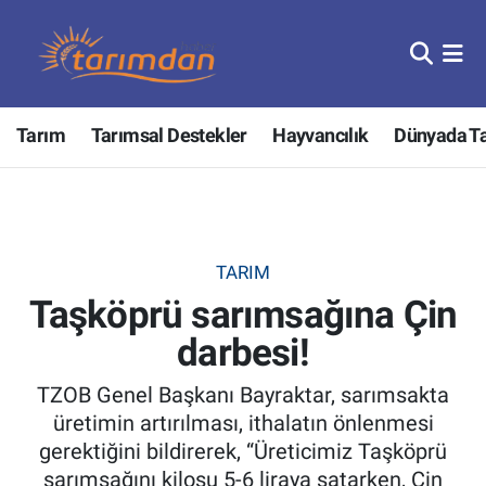
Tarım
Nöbetçi Eczaneler
Tarım
Tarımsal Destekler
Hayvancılık
Dünyada T
Hayvancılık
Hava Durumu
Gıda
Trafik Durumu
Güncel
Süper Lig Puan Durumu ve Fikstür
TARIM
Taşköprü sarımsağına Çin
Tarımsal Destekler
Tüm Manşetler
darbesi!
Tarım Bakanlığı
Son Dakika Haberleri
TZOB Genel Başkanı Bayraktar, sarımsakta
TZOB
Haber Arşivi
üretimin artırılması, ithalatın önlenmesi
gerektiğini bildirerek, “Üreticimiz Taşköprü
Tarım Kredi Kooperatifleri
sarımsağını kilosu 5-6 liraya satarken, Çin