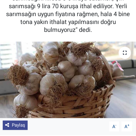
sarımsağı 9 lira 70 kuruşa ithal ediliyor. Yerli
Pankobirlik
sarımsağın uygun fiyatına rağmen, hala 4 bine
tona yakın ithalat yapılmasını doğru
Et fiyatları
bulmuyoruz" dedi.
Tarım Bilgisi
Yetiştirici Soruyor
Dünyada Tarım
Üretici Birlikleri
Şeker ve Şekerli Mamüller
Tahıllar ve Baklagiller
Paylaş
-
+
A
A
Tohum