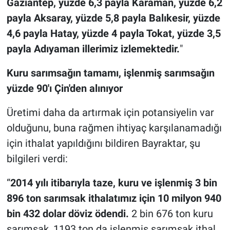
Gaziantep, yüzde 6,3 payla Karaman, yüzde 6,2
payla Aksaray, yüzde 5,8 payla Balıkesir, yüzde
4,6 payla Hatay, yüzde 4 payla Tokat, yüzde 3,5
payla Adıyaman illerimiz izlemektedir.
"
Kuru sarımsağın tamamı, işlenmiş sarımsağın
yüzde 90'ı
Çin'den alınıyor
Üretimi daha da artırmak için potansiyelin var
olduğunu, buna rağmen ihtiyaç karşılanamadığı
için ithalat yapıldığını bildiren Bayraktar, şu
bilgileri verdi:
“
2014 yılı itibarıyla taze, kuru ve işlenmiş 3 bin
896 ton sarımsak ithalatımız için 10 milyon 940
bin 432 dolar döviz ödendi.
2 bin 676 ton kuru
sarımsak, 1193 ton da işlenmiş sarımsak ithal