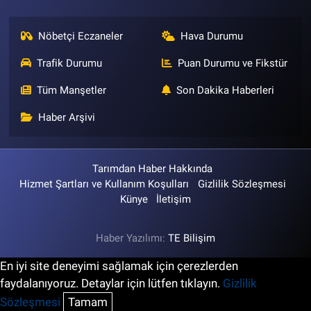
Nöbetçi Eczaneler
Hava Durumu
Trafik Durumu
Puan Durumu ve Fikstür
Tüm Manşetler
Son Dakika Haberleri
Haber Arşivi
Tarımdan Haber Hakkında
Hizmet Şartları ve Kullanım Koşulları
Gizlilik Sözleşmesi
Künye
İletişim
Haber Yazılımı:
TE Bilişim
En iyi site deneyimi sağlamak için çerezlerden
faydalanıyoruz. Detaylar için lütfen tıklayın.
Gizlilik
Sözleşmesi
Tamam