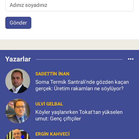
Gönder
Yazarlar
SADETTIN İNAN
Soma Termik Santrali'nde gözden kaçan
gerçek: Üretim rakamları ne söylüyor?
ULVI GELBAL
Köyler yaşlanırken Tokat'tan yükselen
umut: Genç çiftçiler
ERGIN KAHVECI