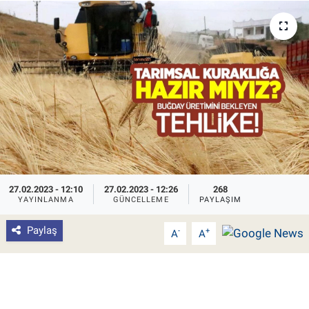
Pankobirlik
Et fiyatları
Tarım Bilgisi
Yetiştirici Soruyor
Dünyada Tarım
27.02.2023 - 12:10
27.02.2023 - 12:26
268
Üretici Birlikleri
YAYINLANMA
GÜNCELLEME
PAYLAŞIM
Paylaş
-
+
A
A
Şeker ve Şekerli Mamüller
Tahıllar ve Baklagiller
Tohum