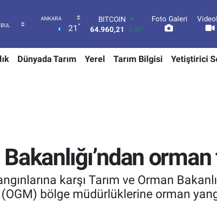
Foto Galeri
Video
DOLAR
°
21
47,7436
0.18
EURO
55,2510
0.32
lık
Dünyada Tarım
Yerel
Tarım Bilgisi
Yetiştirici 
STERLİN
64,4811
0.38
GRAM ALTIN
6660.55
0.03
BİST100
13.779
-14
BITCOIN
64.960,21
0.87
Bakanlığı’ndan orman t
ngınlarına karşı Tarım ve Orman Bakanlığ
OGM) bölge müdürlüklerine orman yangını