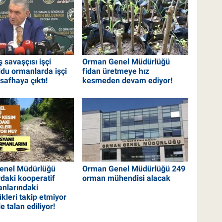
ş savaşçısı işçi
Orman Genel Müdürlüğü
ldu ormanlarda işçi
fidan üretmeye hız
 safhaya çıktı!
kesmeden devam ediyor!
enel Müdürlüğü
Orman Genel Müdürlüğü 249
daki kooperatif
orman mühendisi alacak
anlarındaki
kleri takip etmiyor
 talan ediliyor!