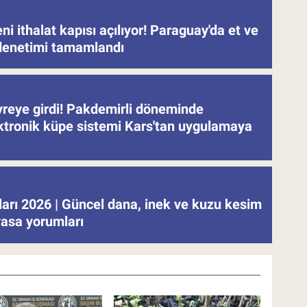
eni ithalat kapısı açılıyor! Paraguay'da et ve
denetimi tamamlandı
evreye girdi! Pakdemirli döneminde
ektronik küpe sistemi Kars'tan uygulamaya
tları 2026 | Güncel dana, inek ve kuzu kesim
iyasa yorumları