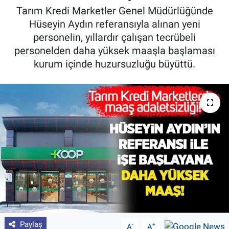
Tarım Kredi Marketler Genel Müdürlüğünde
Pankobirlik
Hüseyin Aydın referansıyla alınan yeni
personelin, yıllardır çalışan tecrübeli
Et fiyatları
personelden daha yüksek maaşla başlaması
kurum içinde huzursuzluğu büyüttü.
Tarım Bilgisi
Yetiştirici Soruyor
Dünyada Tarım
Üretici Birlikleri
Şeker ve Şekerli Mamüller
Tahıllar ve Baklagiller
Paylaş
-
+
Tohum
A
A