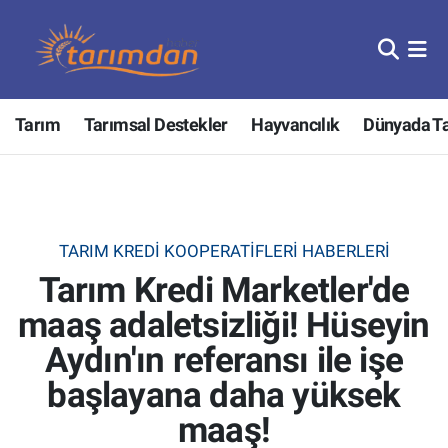
Tarım
Nöbetçi Eczaneler
Tarım
Tarımsal Destekler
Hayvancılık
Dünyada T
Hayvancılık
Hava Durumu
Gıda
Trafik Durumu
Güncel
Süper Lig Puan Durumu ve Fikstür
TARIM KREDI KOOPERATIFLERI HABERLERI
Tarım Kredi Marketler'de
Tarımsal Destekler
Tüm Manşetler
maaş adaletsizliği! Hüseyin
Tarım Bakanlığı
Son Dakika Haberleri
Aydın'ın referansı ile işe
TZOB
Haber Arşivi
başlayana daha yüksek
maaş!
Tarım Kredi Kooperatifleri