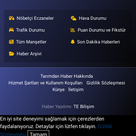
Nöbetçi Eczaneler
Hava Durumu
Trafik Durumu
Puan Durumu ve Fikstür
Tüm Manşetler
Son Dakika Haberleri
Haber Arşivi
Tarımdan Haber Hakkında
Hizmet Şartları ve Kullanım Koşulları
Gizlilik Sözleşmesi
Künye
İletişim
Haber Yazılımı:
TE Bilişim
En iyi site deneyimi sağlamak için çerezlerden
faydalanıyoruz. Detaylar için lütfen tıklayın.
Gizlilik
Sözleşmesi
Tamam