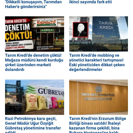
"Dikkatli konuşayım, Tarımdan
ikinci sayımda fark etti
Haber'e gönderirsiniz"
Tarım Kredi'de denetim çöktü!
Tarım Kredi'de mobbing ve
Mağaza müdürü kendi kurduğu
yönetici karakteri tartışması!
şirket üzerinden marketi
Eski yöneticiden dikkat çeken
dolandırdı
değerlendirmeler
Razi Petrokimya kara geçti,
Tarım Kredi'nin Erzurum Bölge
Genel Müdür Uğur Özyiğit
Birliği binası satıldı! İhaleyi
Gübretaş yönetimine transfer
kazanan firma çekildi, bina
edildi
Buhara Hastanesi'ne kaldı