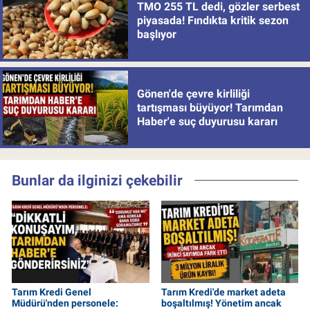
TMO 255 TL dedi, gözler serbest
piyasada! Fındıkta kritik sezon
başlıyor
Gönen'de çevre kirliliği
tartışması büyüyor! Tarımdan
Haber'e suç duyurusu kararı
Bunlar da ilginizi çekebilir
Tarım Kredi Genel
Tarım Kredi'de market adeta
Müdürü'nden personele:
boşaltılmış! Yönetim ancak