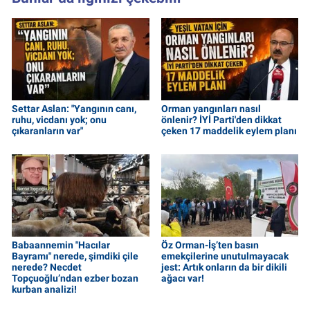
Settar Aslan: "Yangının canı,
Orman yangınları nasıl
ruhu, vicdanı yok; onu
önlenir? İYİ Parti'den dikkat
çıkaranların var"
çeken 17 maddelik eylem planı
Babaannemin "Hacılar
Öz Orman-İş’ten basın
Bayramı" nerede, şimdiki çile
emekçilerine unutulmayacak
nerede? Necdet
jest: Artık onların da bir dikili
Topçuoğlu’ndan ezber bozan
ağacı var!
kurban analizi!