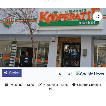
Pankobirlik
Et fiyatları
Tarım Bilgisi
Yetiştirici Soruyor
Dünyada Tarım
Üretici Birlikleri
Paylaş
-
+
A
A
Şeker ve Şekerli Mamüller
29.05.2020 - 13:35
21.06.2023 - 13:26
Okunma Süresi: 4
Dk
Tahıllar ve Baklagiller
Tohum