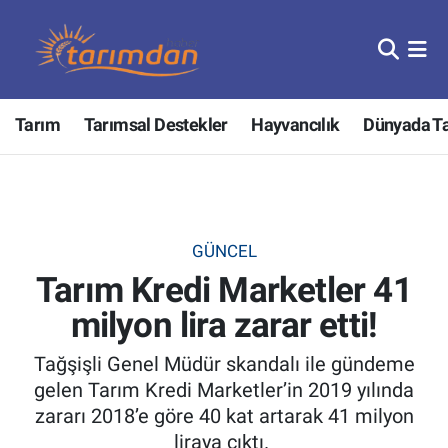
Tarım
Nöbetçi Eczaneler
Tarım
Tarımsal Destekler
Hayvancılık
Dünyada T
Hayvancılık
Hava Durumu
Gıda
Trafik Durumu
Güncel
Süper Lig Puan Durumu ve Fikstür
GÜNCEL
Tarım Kredi Marketler 41
Tarımsal Destekler
Tüm Manşetler
milyon lira zarar etti!
Tarım Bakanlığı
Son Dakika Haberleri
Tağşişli Genel Müdür skandalı ile gündeme
TZOB
Haber Arşivi
gelen Tarım Kredi Marketler’in 2019 yılında
zararı 2018’e göre 40 kat artarak 41 milyon
Tarım Kredi Kooperatifleri
liraya çıktı.