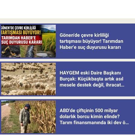
Gönen'de çevre kirliliği
tartışması büyüyor! Tarımdan
Haber'e suç duyurusu kararı
HAYGEM eski Daire Başkanı
Burçak: Küçükbaşta artık asıl
mesele destek değil, ihracat
politikası
ABD'de çiftçinin 500 milyar
dolarlık borcu kimin elinde?
Tarım finansmanında iki dev öne
çıkıyor