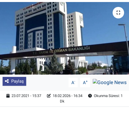
Pankobirlik
Et fiyatları
Tarım Bilgisi
Yetiştirici Soruyor
Dünyada Tarım
Paylaş
-
+
A
A
Üretici Birlikleri
23.07.2021 - 15:37
18.02.2026 - 16:34
Okunma Süresi: 1
Şeker ve Şekerli Mamüller
Dk
Tahıllar ve Baklagiller
Tohum