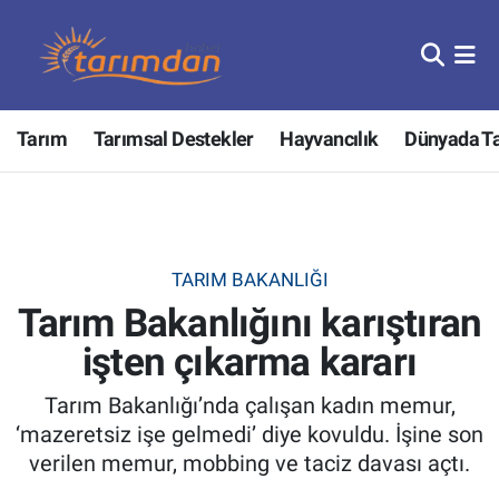
Tarım
Nöbetçi Eczaneler
Tarım
Tarımsal Destekler
Hayvancılık
Dünyada T
Hayvancılık
Hava Durumu
Gıda
Trafik Durumu
Güncel
Süper Lig Puan Durumu ve Fikstür
TARIM BAKANLIĞI
Tarım Bakanlığını karıştıran
Tarımsal Destekler
Tüm Manşetler
işten çıkarma kararı
Tarım Bakanlığı
Son Dakika Haberleri
Tarım Bakanlığı’nda çalışan kadın memur,
TZOB
Haber Arşivi
‘mazeretsiz işe gelmedi’ diye kovuldu. İşine son
verilen memur, mobbing ve taciz davası açtı.
Tarım Kredi Kooperatifleri