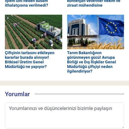
işlem izni neden susam
kontenjan veteriner hekim ve
ithalatçısına verilmedi?
ziraat mühendisine
Çiftçinin tarlasını etkileyen
Tarım Bakanlığının
kararlar burada alınıyor!
görünmeyen gücü! Avrupa
Bitkisel Üretim Genel
Birliği ve Dış İlişkiler Genel
Müdürlüğü ne yapıyor?
Müdürlüğü çiftçiyi neden
ilgilendiriyor?
Yorumlar