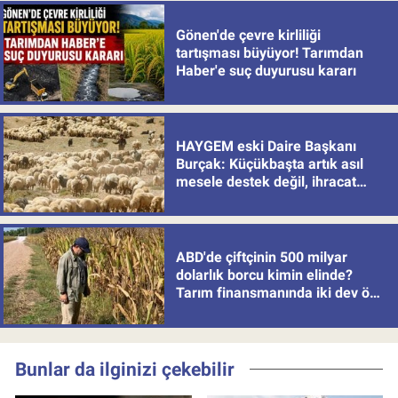
Gönen'de çevre kirliliği
tartışması büyüyor! Tarımdan
Haber'e suç duyurusu kararı
HAYGEM eski Daire Başkanı
Burçak: Küçükbaşta artık asıl
mesele destek değil, ihracat
politikası
ABD'de çiftçinin 500 milyar
dolarlık borcu kimin elinde?
Tarım finansmanında iki dev öne
çıkıyor
Bunlar da ilginizi çekebilir