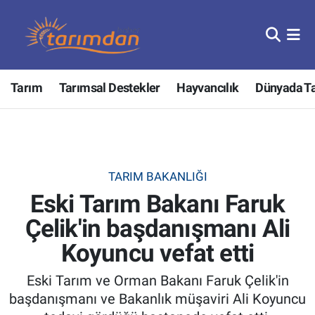
Tarım
Nöbetçi Eczaneler
Tarım
Tarımsal Destekler
Hayvancılık
Dünyada T
Hayvancılık
Hava Durumu
Gıda
Trafik Durumu
Güncel
Süper Lig Puan Durumu ve Fikstür
TARIM BAKANLIĞI
Eski Tarım Bakanı Faruk
Tarımsal Destekler
Tüm Manşetler
Çelik'in başdanışmanı Ali
Tarım Bakanlığı
Son Dakika Haberleri
Koyuncu vefat etti
TZOB
Haber Arşivi
Eski Tarım ve Orman Bakanı Faruk Çelik'in
başdanışmanı ve Bakanlık müşaviri Ali Koyuncu
Tarım Kredi Kooperatifleri