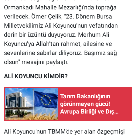
Ormankadı Mahalle Mezarlığı'nda toprağa
verilecek. Ömer Çelik, "23. Dönem Bursa
Milletvekilimiz Ali Koyuncu’nun vefatından
derin bir üzüntü duyuyoruz. Merhum Ali
Koyuncu’ya Allah’tan rahmet, ailesine ve
sevenlerine sabırlar diliyoruz. Başımız sağ
olsun" mesajını paylaştı.
ALİ KOYUNCU KİMDİR?
Tarım Bakanlığının
görünmeyen gücü!
Avrupa Birliği ve Dış
İlişkiler Genel Müdürlüğü
çiftçiyi neden
Ali Koyuncu'nun TBMM'de yer alan özgeçmişi
ilgilendiriyor?