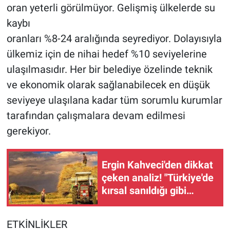
oran yeterli görülmüyor. Gelişmiş ülkelerde su
kaybı
oranları %8-24 aralığında seyrediyor. Dolayısıyla
ülkemiz için de nihai hedef %10 seviyelerine
ulaşılmasıdır. Her bir belediye özelinde teknik
ve ekonomik olarak sağlanabilecek en düşük
seviyeye ulaşılana kadar tüm sorumlu kurumlar
tarafından çalışmalara devam edilmesi
gerekiyor.
Ergin Kahveci'den dikkat
çeken analiz! "Türkiye'de
kırsal sanıldığı gibi
boşalmadı"
ETKİNLİKLER