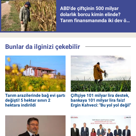
ABD'de çiftçinin 500 milyar
dolarlık borcu kimin elinde?
Tarım finansmanında iki dev öne
çıkıyor
Bunlar da ilginizi çekebilir
Tarım arazilerinde bağ evi şartı
Çiftçiye 101 milyar lira destek,
değişti! 5 hektar sınırı 2
bankaya 101 milyar lira faiz!
hektara indirildi
Ergin Kahveci: "Bu yol yol değil"