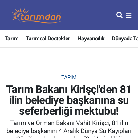
Tarım
Nöbetçi Eczaneler
Tarım
Tarımsal Destekler
Hayvancılık
Dünyada T
Hayvancılık
Hava Durumu
Gıda
Trafik Durumu
Güncel
Süper Lig Puan Durumu ve Fikstür
TARIM
Tarım Bakanı Kirişçi'den 81
Tarımsal Destekler
Tüm Manşetler
ilin belediye başkanına su
Tarım Bakanlığı
Son Dakika Haberleri
seferberliği mektubu!
TZOB
Haber Arşivi
Tarım ve Orman Bakanı Vahit Kirişci, 81 ilin
belediye başkanını 4 Aralık Dünya Su Kayıpları
Tarım Kredi Kooperatifleri