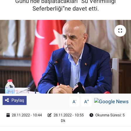
Günü’nde başlatacakları “Su Verimliliği
Seferberliği”ne davet etti.
Pankobirlik
Et fiyatları
Tarım Bilgisi
Yetiştirici Soruyor
Dünyada Tarım
Üretici Birlikleri
Şeker ve Şekerli Mamüller
Paylaş
-
+
A
A
Tahıllar ve Baklagiller
28.11.2022 - 10:44
28.11.2022 - 10:55
Okunma Süresi: 5
Dk
Tohum