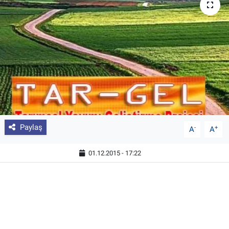
Pankobirlik
Et fiyatları
Tarım Bilgisi
Yetiştirici Soruyor
Dünyada Tarım
Paylaş
-
+
A
A
Üretici Birlikleri
01.12.2015 - 17:22
Şeker ve Şekerli Mamüller
Tahıllar ve Baklagiller
Tohum