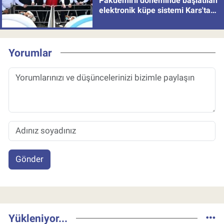
Pakdemirli döneminde başlatılan
elektronik küpe sistemi Kars'tan
uygulamaya alındı
Yorumlar
Gönder
Yükleniyor...