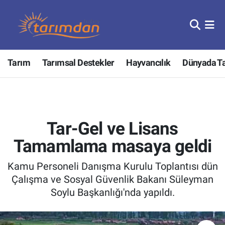
Tarım
Nöbetçi Eczaneler
Tarım
Tarımsal Destekler
Hayvancılık
Dünyada T
Hayvancılık
Hava Durumu
Gıda
Trafik Durumu
Güncel
Süper Lig Puan Durumu ve Fikstür
Tar-Gel ve Lisans
Tarımsal Destekler
Tüm Manşetler
Tamamlama masaya geldi
Kamu Personeli Danışma Kurulu Toplantısı dün
Tarım Bakanlığı
Son Dakika Haberleri
Çalışma ve Sosyal Güvenlik Bakanı Süleyman
Soylu Başkanlığı'nda yapıldı.
TZOB
Haber Arşivi
Tarım Kredi Kooperatifleri