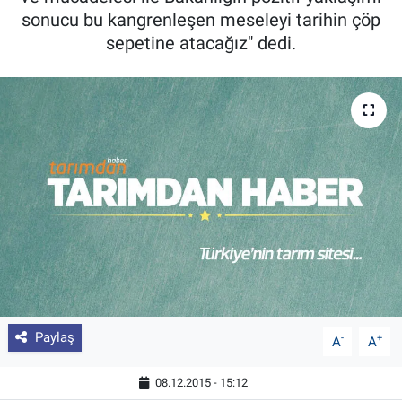
sonucu bu kangrenleşen meseleyi tarihin çöp
Pankobirlik
sepetine atacağız" dedi.
Et fiyatları
Tarım Bilgisi
Yetiştirici Soruyor
Dünyada Tarım
Üretici Birlikleri
Şeker ve Şekerli Mamüller
Paylaş
-
+
A
A
Tahıllar ve Baklagiller
08.12.2015 - 15:12
Tohum