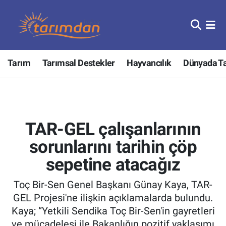
Tarım
Nöbetçi Eczaneler
Tarım
Tarımsal Destekler
Hayvancılık
Dünyada T
Hayvancılık
Hava Durumu
Gıda
Trafik Durumu
Güncel
Süper Lig Puan Durumu ve Fikstür
TAR-GEL çalışanlarının
Tarımsal Destekler
Tüm Manşetler
sorunlarını tarihin çöp
sepetine atacağız
Tarım Bakanlığı
Son Dakika Haberleri
Toç Bir-Sen Genel Başkanı Günay Kaya, TAR-
TZOB
Haber Arşivi
GEL Projesi'ne ilişkin açıklamalarda bulundu.
Kaya; “Yetkili Sendika Toç Bir-Sen'in gayretleri
Tarım Kredi Kooperatifleri
ve mücadelesi ile Bakanlığın pozitif yaklaşımı