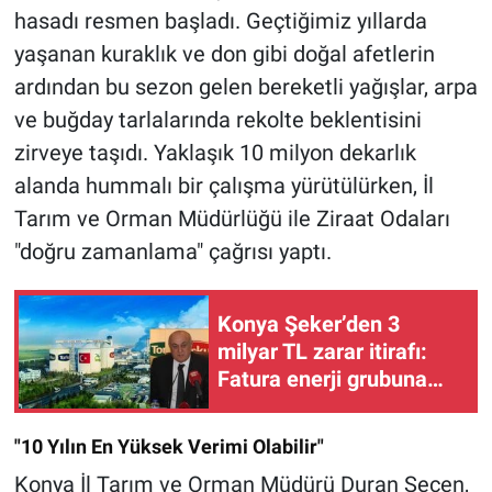
hasadı resmen başladı. Geçtiğimiz yıllarda
yaşanan kuraklık ve don gibi doğal afetlerin
ardından bu sezon gelen bereketli yağışlar, arpa
ve buğday tarlalarında rekolte beklentisini
zirveye taşıdı. Yaklaşık 10 milyon dekarlık
alanda hummalı bir çalışma yürütülürken, İl
Tarım ve Orman Müdürlüğü ile Ziraat Odaları
"doğru zamanlama" çağrısı yaptı.
Konya Şeker’den 3
milyar TL zarar itirafı:
Fatura enerji grubuna
kesilerek suç geçmiş
yönetime atıldı
"10 Yılın En Yüksek Verimi Olabilir"
Konya İl Tarım ve Orman Müdürü Duran Seçen,