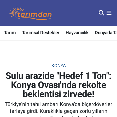
Tarım
Nöbetçi Eczaneler
Tarım
Tarımsal Destekler
Hayvancılık
Dünyada T
Hayvancılık
Hava Durumu
Gıda
Trafik Durumu
Güncel
Süper Lig Puan Durumu ve Fikstür
KONYA
Sulu arazide "Hedef 1 Ton":
Tarımsal Destekler
Tüm Manşetler
Konya Ovası'nda rekolte
Tarım Bakanlığı
Son Dakika Haberleri
beklentisi zirvede!
TZOB
Haber Arşivi
Türkiye’nin tahıl ambarı Konya’da biçerdöverler
tarlaya girdi. Kuraklıkla geçen zorlu yılların
Tarım Kredi Kooperatifleri