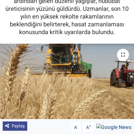
ardından gelen düzenli yağışlar, hububat
üreticisinin yüzünü güldürdü. Uzmanlar, son 10
Pankobirlik
yılın en yüksek rekolte rakamlarının
beklendiğini belirterek, hasat zamanlaması
Et fiyatları
konusunda kritik uyarılarda bulundu.
Tarım Bilgisi
Yetiştirici Soruyor
Dünyada Tarım
Üretici Birlikleri
Şeker ve Şekerli Mamüller
Tahıllar ve Baklagiller
Paylaş
-
+
A
A
Tohum