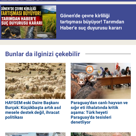
Gönen'de çevre kirliliği
tartışması büyüyor! Tarımdan
Haber'e suç duyurusu kararı
Bunlar da ilginizi çekebilir
HAYGEM eski Daire Başkanı
Paraguay'dan canlı hayvan ve
Burçak: Küçükbaşta artık asıl
sığır eti ithalatında kritik
mesele destek değil, ihracat
aşama: Türk heyeti
politikası
Paraguay'da tesisleri
denetliyor