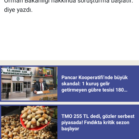
Orman Bakanlığı hakkında soruşturma başlatır."
diye yazdı.
Pancar Kooperatifi’nde büyük
skandal: 1 kuruş gelir
getirmeyen gübre tesisi 180
milyon batırdı!
TMO 255 TL dedi, gözler serbest
piyasada! Fındıkta kritik sezon
başlıyor