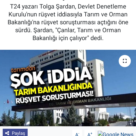
T24 yazarı Tolga Şardan, Devlet Denetleme
Pankobirlik
Kurulu'nun rüşvet iddiasıyla Tarım ve Orman
Bakanlığı'na rüşvet soruşturması açtığını öne
Et fiyatları
sürdü. Şardan, "Çanlar, Tarım ve Orman
Bakanlığı için çalıyor" dedi.
Tarım Bilgisi
Yetiştirici Soruyor
Dünyada Tarım
Üretici Birlikleri
Şeker ve Şekerli Mamüller
Tahıllar ve Baklagiller
Paylaş
-
+
Tohum
A
A