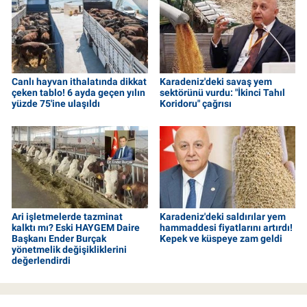
Canlı hayvan ithalatında dikkat
Karadeniz'deki savaş yem
çeken tablo! 6 ayda geçen yılın
sektörünü vurdu: "İkinci Tahıl
yüzde 75'ine ulaşıldı
Koridoru" çağrısı
Ari işletmelerde tazminat
Karadeniz'deki saldırılar yem
kalktı mı? Eski HAYGEM Daire
hammaddesi fiyatlarını artırdı!
Başkanı Ender Burçak
Kepek ve küspeye zam geldi
yönetmelik değişikliklerini
değerlendirdi