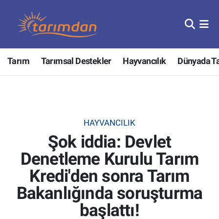
Tarım
Nöbetçi Eczaneler
Tarım
Tarımsal Destekler
Hayvancılık
Dünyada T
Hayvancılık
Hava Durumu
Gıda
Trafik Durumu
Güncel
Süper Lig Puan Durumu ve Fikstür
HAYVANCILIK
Şok iddia: Devlet
Tarımsal Destekler
Tüm Manşetler
Denetleme Kurulu Tarım
Tarım Bakanlığı
Son Dakika Haberleri
Kredi'den sonra Tarım
TZOB
Haber Arşivi
Bakanlığında soruşturma
başlattı!
Tarım Kredi Kooperatifleri