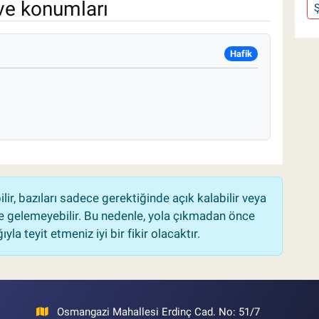
ve konumları
Ş
Hafik
r, bazıları sadece gerektiğinde açık kalabilir veya
 gelemeyebilir. Bu nedenle, yola çıkmadan önce
la teyit etmeniz iyi bir fikir olacaktır.
Osmangazi Mahallesi Erdinç Cad. No: 51/7