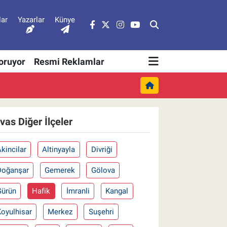
lar
Yazarlar
Künye
Soruyor
Resmi Reklamlar
ivas Diğer İlçeler
kincilar
Altinyayla
Divriği
Doğanşar
Gemerek
Gölova
Gürün
Hafik
İmranli
Kangal
oyulhisar
Merkez
Suşehri