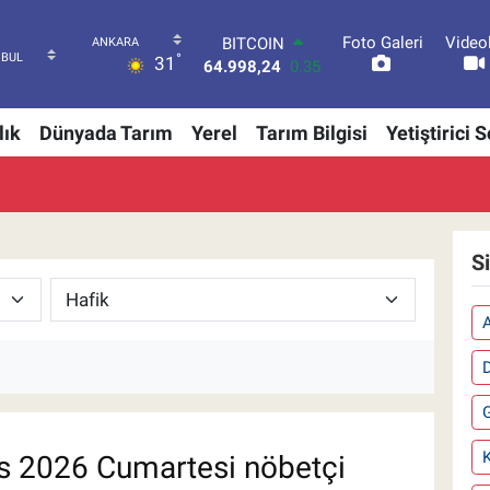
Foto Galeri
Video
BITCOIN
°
31
64.998,24
0.35
DOLAR
47,7436
0.18
lık
Dünyada Tarım
Yerel
Tarım Bilgisi
Yetiştirici 
EURO
55,2510
0.32
STERLİN
64,4811
0.38
GRAM ALTIN
6660.55
0.03
S
BİST100
13.779
-14
A
K
 2026 Cumartesi nöbetçi