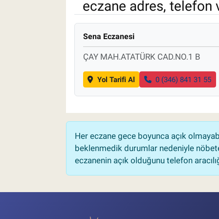
eczane adres, telefon 
Pankobirlik
Sena Eczanesi
Et fiyatları
ÇAY MAH.ATATÜRK CAD.NO.1 B
Tarım Bilgisi
Yol Tarifi Al
0 (346) 841 31 55
Yetiştirici Soruyor
Dünyada Tarım
Her eczane gece boyunca açık olmayabili
Üretici Birlikleri
beklenmedik durumlar nedeniyle nöbete
eczanenin açık olduğunu telefon aracılığıy
Şeker ve Şekerli Mamüller
Tahıllar ve Baklagiller
Tohum