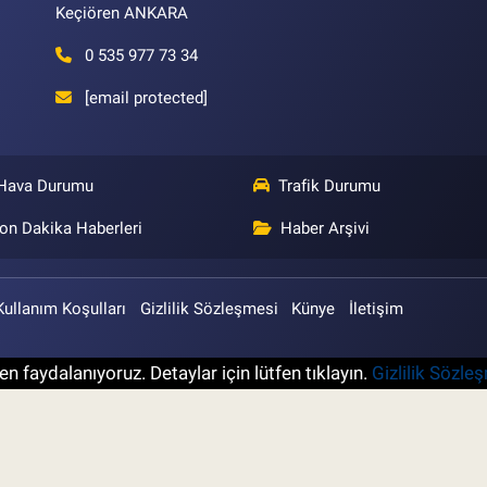
Keçiören ANKARA
0 535 977 73 34
[email protected]
Hava Durumu
Trafik Durumu
on Dakika Haberleri
Haber Arşivi
Kullanım Koşulları
Gizlilik Sözleşmesi
Künye
İletişim
n faydalanıyoruz. Detaylar için lütfen tıklayın.
Gizlilik Sözle