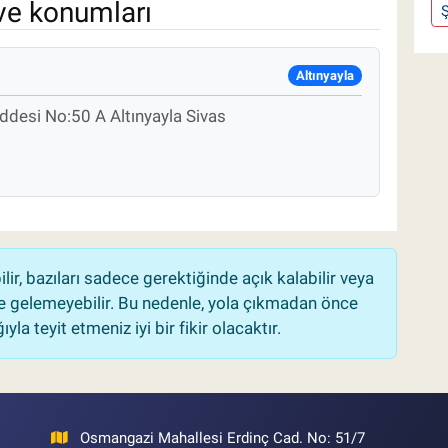
ve konumları
Ş
Altınyayla
ddesi No:50 A Altınyayla Sivas
r, bazıları sadece gerektiğinde açık kalabilir veya
 gelemeyebilir. Bu nedenle, yola çıkmadan önce
la teyit etmeniz iyi bir fikir olacaktır.
Osmangazi Mahallesi Erdinç Cad. No: 51/7