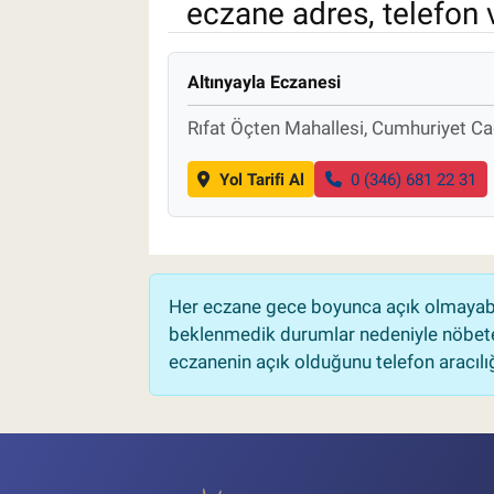
eczane adres, telefon 
Pankobirlik
Altınyayla Eczanesi
Et fiyatları
Rıfat Öçten Mahallesi, Cumhuriyet Ca
Tarım Bilgisi
Yol Tarifi Al
0 (346) 681 22 31
Yetiştirici Soruyor
Dünyada Tarım
Her eczane gece boyunca açık olmayabili
Üretici Birlikleri
beklenmedik durumlar nedeniyle nöbete
eczanenin açık olduğunu telefon aracılığıy
Şeker ve Şekerli Mamüller
Tahıllar ve Baklagiller
Tohum