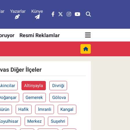
lar
Yazarlar
Künye
Soruyor
Resmi Reklamlar
ivas Diğer İlçeler
kincilar
Altinyayla
Divriği
Doğanşar
Gemerek
Gölova
Gürün
Hafik
İmranli
Kangal
oyulhisar
Merkez
Suşehri