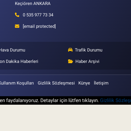
Keçiören ANKARA
0 535 977 73 34
[email protected]
Hava Durumu
Trafik Durumu
on Dakika Haberleri
Haber Arşivi
Kullanım Koşulları
Gizlilik Sözleşmesi
Künye
İletişim
n faydalanıyoruz. Detaylar için lütfen tıklayın.
Gizlilik Sözle