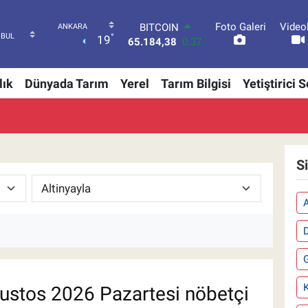
Foto Galeri
Video
BITCOIN
°
19
65.184,38
0.37
DOLAR
47,7370
-0.01
lık
Dünyada Tarım
Yerel
Tarım Bilgisi
Yetiştirici 
EURO
55,2510
0.32
STERLİN
64,4811
0.38
GRAM ALTIN
6664.02
0.05
S
BİST100
13.779
-14
A
K
stos 2026 Pazartesi nöbetçi