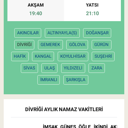
AKŞAM
YATSI
19:40
21:10
AKINCILAR
ALTINYAYLA(S)
DOĞANŞAR
DİVRİĞİ
GEMEREK
GÖLOVA
GÜRÜN
HAFİK
KANGAL
KOYULHİSAR
SUŞEHRİ
SİVAS
ULAŞ
YILDIZELİ
ZARA
İMRANLI
ŞARKIŞLA
DİVRİĞİ AYLIK NAMAZ VAKITLERI
İMSAK
GÜNEŞ
ÖĞLE
İKINDI
AKŞAM