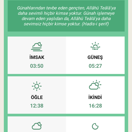
Günahlarından tevbe eden gençten, Allâhü Teâlâ'ya
Pankobirlik
daha sevimli hiçbir kimse yoktur. Günah işlemeye
devam eden yaşlıdan da, Allâhü Teâlâ'ya daha
sevimsiz hiçbir kimse yoktur. (Hadis-i şerif)
Et fiyatları
Tarım Bilgisi
Yetiştirici Soruyor
İMSAK
GÜNEŞ
03:50
05:27
Dünyada Tarım
Üretici Birlikleri
ÖĞLE
İKINDI
Şeker ve Şekerli Mamüller
12:38
16:28
Tahıllar ve Baklagiller
Tohum