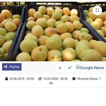
Pankobirlik
Et fiyatları
Tarım Bilgisi
Yetiştirici Soruyor
Dünyada Tarım
Paylaş
-
+
A
A
Üretici Birlikleri
29.06.2019 - 23:59
10.03.2026 - 00:36
Okunma Süresi: 1
Şeker ve Şekerli Mamüller
Dk
Tahıllar ve Baklagiller
Tohum