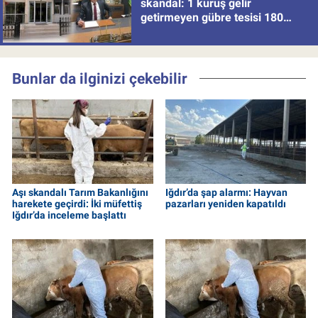
skandal: 1 kuruş gelir
getirmeyen gübre tesisi 180
milyon batırdı!
Bunlar da ilginizi çekebilir
Aşı skandalı Tarım Bakanlığını
Iğdır’da şap alarmı: Hayvan
harekete geçirdi: İki müfettiş
pazarları yeniden kapatıldı
Iğdır’da inceleme başlattı