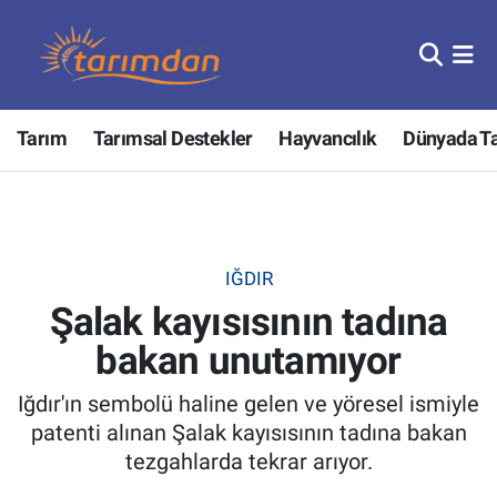
Tarım
Nöbetçi Eczaneler
Tarım
Tarımsal Destekler
Hayvancılık
Dünyada T
Hayvancılık
Hava Durumu
Gıda
Trafik Durumu
Güncel
Süper Lig Puan Durumu ve Fikstür
IĞDIR
Şalak kayısısının tadına
Tarımsal Destekler
Tüm Manşetler
bakan unutamıyor
Tarım Bakanlığı
Son Dakika Haberleri
Iğdır'ın sembolü haline gelen ve yöresel ismiyle
TZOB
Haber Arşivi
patenti alınan Şalak kayısısının tadına bakan
tezgahlarda tekrar arıyor.
Tarım Kredi Kooperatifleri