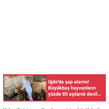
Iğdır'da şap alarmı!
Büyükbaş hayvanların
yüzde 85 aşılandı denilen
ilde karantina üstüne
karantina