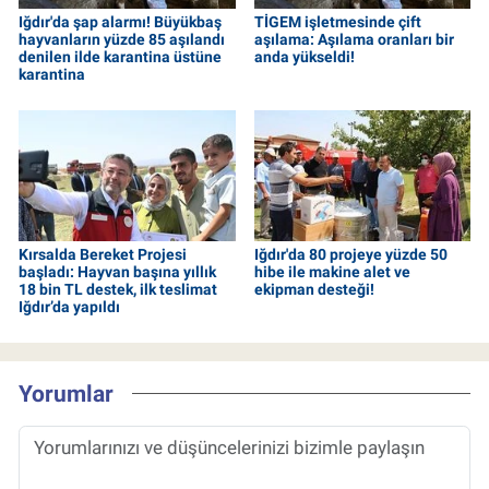
Iğdır'da şap alarmı! Büyükbaş
TİGEM işletmesinde çift
hayvanların yüzde 85 aşılandı
aşılama: Aşılama oranları bir
denilen ilde karantina üstüne
anda yükseldi!
karantina
Kırsalda Bereket Projesi
Iğdır'da 80 projeye yüzde 50
başladı: Hayvan başına yıllık
hibe ile makine alet ve
18 bin TL destek, ilk teslimat
ekipman desteği!
Iğdır’da yapıldı
Yorumlar