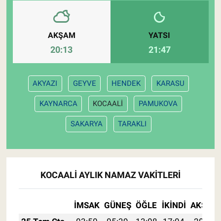
AKŞAM
YATSI
20:13
21:47
AKYAZI
GEYVE
HENDEK
KARASU
KAYNARCA
KOCAALİ
PAMUKOVA
SAKARYA
TARAKLI
KOCAALİ AYLIK NAMAZ VAKITLERI
İMSAK
GÜNEŞ
ÖĞLE
İKINDI
AKŞAM