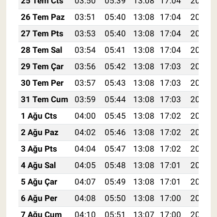
25 Tem Cts
03:50
05:39
13:08
17:04
20:28
26 Tem Paz
03:51
05:40
13:08
17:04
20:27
27 Tem Pts
03:53
05:40
13:08
17:04
20:26
28 Tem Sal
03:54
05:41
13:08
17:04
20:25
29 Tem Çar
03:56
05:42
13:08
17:03
20:24
30 Tem Per
03:57
05:43
13:08
17:03
20:23
31 Tem Cum
03:59
05:44
13:08
17:03
20:22
1 Ağu Cts
04:00
05:45
13:08
17:02
20:21
2 Ağu Paz
04:02
05:46
13:08
17:02
20:20
3 Ağu Pts
04:04
05:47
13:08
17:02
20:19
4 Ağu Sal
04:05
05:48
13:08
17:01
20:18
5 Ağu Çar
04:07
05:49
13:08
17:01
20:16
6 Ağu Per
04:08
05:50
13:08
17:00
20:15
7 Ağu Cum
04:10
05:51
13:07
17:00
20:14