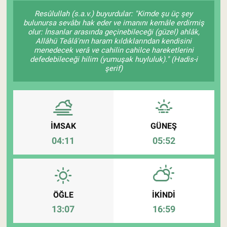
Resûlullah (s.a.v.) buyurdular: "Kimde şu üç şey
Pankobirlik
bulunursa sevâbı hak eder ve imanını kemâle erdirmiş
olur: İnsanlar arasında geçinebileceği (güzel) ahlâk,
Allâhü Teâlâ'nın haram kıldıklarından kendisini
Et fiyatları
menedecek verâ ve cahilin cahilce hareketlerini
defedebileceği hilim (yumuşak huyluluk)." (Hadis-i
şerif)
Tarım Bilgisi
Yetiştirici Soruyor
Dünyada Tarım
İMSAK
GÜNEŞ
04:11
05:52
Üretici Birlikleri
Şeker ve Şekerli Mamüller
ÖĞLE
İKINDI
Tahıllar ve Baklagiller
13:07
16:59
Tohum