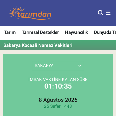
Tarım
Nöbetçi Eczaneler
Tarım
Tarımsal Destekler
Hayvancılık
Dünyada T
Hayvancılık
Hava Durumu
Sakarya Kocaali Namaz Vakitleri
Gıda
Trafik Durumu
Güncel
Süper Lig Puan Durumu ve Fikstür
SAKARYA
Tarımsal Destekler
Tüm Manşetler
İMSAK VAKTINE KALAN SÜRE
01:10:35
Tarım Bakanlığı
Son Dakika Haberleri
TZOB
Haber Arşivi
8 Ağustos 2026
25 Safer 1448
Tarım Kredi Kooperatifleri