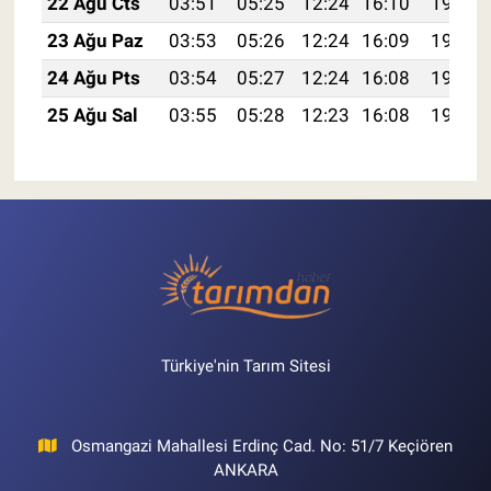
22 Ağu Cts
03:51
05:25
12:24
16:10
19:13
23 Ağu Paz
03:53
05:26
12:24
16:09
19:11
24 Ağu Pts
03:54
05:27
12:24
16:08
19:10
25 Ağu Sal
03:55
05:28
12:23
16:08
19:08
Türkiye'nin Tarım Sitesi
Osmangazi Mahallesi Erdinç Cad. No: 51/7 Keçiören
ANKARA