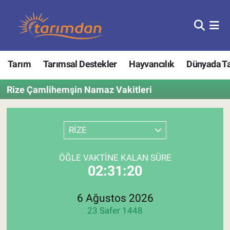
Tarım
Nöbetçi Eczaneler
Tarım
Tarımsal Destekler
Hayvancılık
Dünyada T
Hayvancılık
Hava Durumu
Rize Çamlihemşin Namaz Vakitleri
Gıda
Trafik Durumu
Güncel
Süper Lig Puan Durumu ve Fikstür
RİZE
Tarımsal Destekler
Tüm Manşetler
ÖĞLE VAKTINE KALAN SÜRE
02:31:20
Tarım Bakanlığı
Son Dakika Haberleri
TZOB
Haber Arşivi
6 Ağustos 2026
23 Safer 1448
Tarım Kredi Kooperatifleri