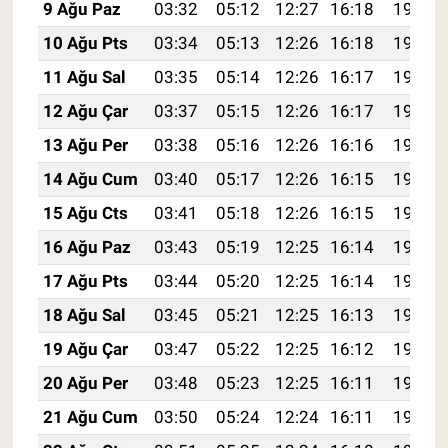
9 Ağu Paz
03:32
05:12
12:27
16:18
19:31
10 Ağu Pts
03:34
05:13
12:26
16:18
19:30
11 Ağu Sal
03:35
05:14
12:26
16:17
19:28
12 Ağu Çar
03:37
05:15
12:26
16:17
19:27
13 Ağu Per
03:38
05:16
12:26
16:16
19:26
14 Ağu Cum
03:40
05:17
12:26
16:15
19:24
15 Ağu Cts
03:41
05:18
12:26
16:15
19:23
16 Ağu Paz
03:43
05:19
12:25
16:14
19:21
17 Ağu Pts
03:44
05:20
12:25
16:14
19:20
18 Ağu Sal
03:45
05:21
12:25
16:13
19:19
19 Ağu Çar
03:47
05:22
12:25
16:12
19:17
20 Ağu Per
03:48
05:23
12:25
16:11
19:16
21 Ağu Cum
03:50
05:24
12:24
16:11
19:14