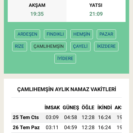
AKŞAM
YATSI
19:35
21:09
ARDEŞEN
FINDIKLI
HEMŞİN
PAZAR
RİZE
ÇAMLIHEMŞİN
ÇAYELİ
İKİZDERE
İYİDERE
ÇAMLIHEMŞİN AYLIK NAMAZ VAKITLERI
İMSAK
GÜNEŞ
ÖĞLE
İKINDI
AKŞAM
25 Tem Cts
03:09
04:58
12:28
16:24
19:47
26 Tem Paz
03:11
04:59
12:28
16:24
19:46