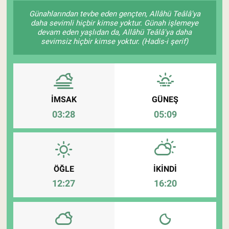
Günahlarından tevbe eden gençten, Allâhü Teâlâ'ya
Pankobirlik
daha sevimli hiçbir kimse yoktur. Günah işlemeye
devam eden yaşlıdan da, Allâhü Teâlâ'ya daha
sevimsiz hiçbir kimse yoktur. (Hadis-i şerif)
Et fiyatları
Tarım Bilgisi
Yetiştirici Soruyor
İMSAK
GÜNEŞ
03:28
05:09
Dünyada Tarım
Üretici Birlikleri
ÖĞLE
İKINDI
Şeker ve Şekerli Mamüller
12:27
16:20
Tahıllar ve Baklagiller
Tohum