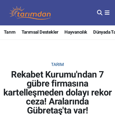
Tarım
Nöbetçi Eczaneler
Tarım
Tarımsal Destekler
Hayvancılık
Dünyada T
Hayvancılık
Hava Durumu
Gıda
Trafik Durumu
Güncel
Süper Lig Puan Durumu ve Fikstür
TARIM
Rekabet Kurumu'ndan 7
Tarımsal Destekler
Tüm Manşetler
gübre firmasına
Tarım Bakanlığı
Son Dakika Haberleri
kartelleşmeden dolayı rekor
TZOB
Haber Arşivi
ceza! Aralarında
Gübretaş'ta var!
Tarım Kredi Kooperatifleri