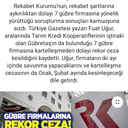
Rekabet Kurumu'nun, rekabet şartlarına
Pankobirlik
aykırılıktan dolayı 7 gübre firmasına yönelik
yürüttüğü soruşturma sonuçları kamuoyuna
Et fiyatları
sızdı. Türkiye Gazetesi yazarı Fuat Uğur,
aralarında Tarım Kredi Kooperatiflerinin iştiraki
Tarım Bilgisi
olan Gübretaş'ın da bulunduğu 7 gübre
firmasına kartelleşmeden dolayı rekor ceza
Yetiştirici Soruyor
kesildiğini kaydetti. Uğur, firmaların iki ayı
içinde savunma yapacaklarını ve kartelleşme
Dünyada Tarım
cezasının da Ocak, Şubat ayında kesinleşeceği
dile getirdi.
Üretici Birlikleri
Şeker ve Şekerli Mamüller
Tahıllar ve Baklagiller
Tohum