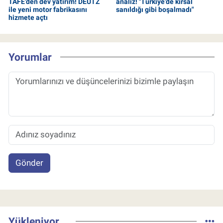
TAFE'den dev yatırım! DEUTZ
analiz! "Türkiye'de kırsal
ile yeni motor fabrikasını
sanıldığı gibi boşalmadı"
hizmete açtı
Yorumlar
Gönder
Yükleniyor...