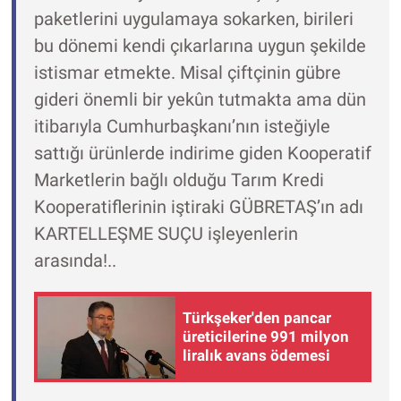
paketlerini uygulamaya sokarken, birileri
bu dönemi kendi çıkarlarına uygun şekilde
istismar etmekte. Misal çiftçinin gübre
gideri önemli bir yekûn tutmakta ama dün
itibarıyla Cumhurbaşkanı’nın isteğiyle
sattığı ürünlerde indirime giden Kooperatif
Marketlerin bağlı olduğu Tarım Kredi
Kooperatiflerinin iştiraki GÜBRETAŞ’ın adı
KARTELLEŞME SUÇU işleyenlerin
arasında!..
Türkşeker'den pancar
üreticilerine 991 milyon
liralık avans ödemesi