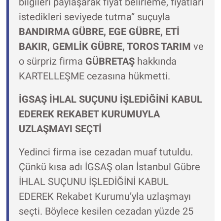
bilgileri paylaşarak fiyat belirleme, fiyatları
istedikleri seviyede tutma” suçuyla
BANDIRMA GÜBRE, EGE GÜBRE, ETİ
BAKIR, GEMLİK GÜBRE, TOROS TARIM
ve
o sürpriz firma
GÜBRETAŞ
hakkında
KARTELLEŞME cezasına hükmetti.
İGSAŞ İHLAL SUÇUNU İŞLEDİĞİNİ KABUL
EDEREK REKABET KURUMUYLA
UZLAŞMAYI SEÇTİ
Yedinci firma ise cezadan muaf tutuldu.
Çünkü kısa adı İGSAŞ olan İstanbul Gübre
İHLAL SUÇUNU İŞLEDİĞİNİ KABUL
EDEREK Rekabet Kurumu’yla uzlaşmayı
seçti. Böylece kesilen cezadan yüzde 25