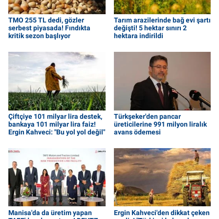
TMO 255 TL dedi, gözler
Tarım arazilerinde bağ evi şartı
serbest piyasada! Fındıkta
değişti! 5 hektar sınırı 2
kritik sezon başlıyor
hektara indirildi
Çiftçiye 101 milyar lira destek,
Türkşeker'den pancar
bankaya 101 milyar lira faiz!
üreticilerine 991 milyon liralık
Ergin Kahveci: "Bu yol yol değil"
avans ödemesi
Manisa'da da üretim yapan
Ergin Kahveci'den dikkat çeken