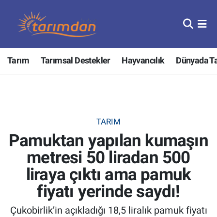
Tarım
Nöbetçi Eczaneler
Tarım
Tarımsal Destekler
Hayvancılık
Dünyada T
Hayvancılık
Hava Durumu
Gıda
Trafik Durumu
Güncel
Süper Lig Puan Durumu ve Fikstür
TARIM
Pamuktan yapılan kumaşın
Tarımsal Destekler
Tüm Manşetler
metresi 50 liradan 500
Tarım Bakanlığı
Son Dakika Haberleri
liraya çıktı ama pamuk
TZOB
Haber Arşivi
fiyatı yerinde saydı!
Çukobirlik’in açıkladığı 18,5 liralık pamuk fiyatı
Tarım Kredi Kooperatifleri