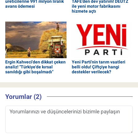
üreticilerine 991 milyon liralık
TAFE'den dev yatırım! DEUTZ
avans ödemesi
ile yeni motor fabrikasını
hizmete açtı
Ergin Kahveci'den dikkat çeken
Yeni Parti'nin tarım vaatleri
analiz! "Türkiye'de kırsal
belli oldu! Çiftçiye hangi
sanıldığı gibi boşalmadı"
destekler verilecek?
Yorumlar (2)