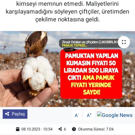
kimseyi memnun etmedi. Maliyetlerini
Pankobirlik
karşılayamadığını söyleyen çiftçiler, üretimden
çekilme noktasına geldi.
Et fiyatları
Tarım Bilgisi
Yetiştirici Soruyor
Dünyada Tarım
Üretici Birlikleri
Şeker ve Şekerli Mamüller
Paylaş
-
+
A
A
Tahıllar ve Baklagiller
08.10.2023 - 10:54
6
Okunma Süresi: 7 Dk
Tohum