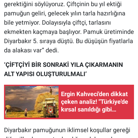
gerektiğini söylüyoruz. Çiftçinin bu yıl ektiği
pamuğun geliri, gelecek yılın tarla hazırlığına
bile yetmiyor. Dolayısıyla çiftçi, tarlasını
ekmekten kaçmaya başlıyor. Pamuk üretiminde
Diyarbakır 5. sıraya düştü. Bu düşüşün fiyatlarla
da alakası var” dedi.
‘ÇİFTÇİYİ BİR SONRAKİ YILA ÇIKARMANIN
ALT YAPISI OLUŞTURULMALI’
Ergin Kahveci'den dikkat
çeken analiz! "Türkiye'de
kırsal sanıldığı gibi
boşalmadı"
Diyarbakır pamuğunun iklimsel koşullar gereği