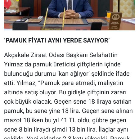
‘PAMUK FİYATI AYNI YERDE SAYIYOR’
Akçakale Ziraat Odası Başkanı Selahattin
Yılmaz da pamuk üreticisi çiftçilerin içinde
bulunduğu durumu ‘kan ağlıyor’ şeklinde ifade
etti. Yılmaz, “Pamuk para etmedi, maliyetin
altında satış oluyor. Bu gidişle çiftçinin zararı
çok büyük olacak. Geçen sene 18 liraya satılan
pamuk, bu sene yine 18 lira. Geçen sene alınan
mazot 18 iken bu yıl 41 TL oldu, gübre geçen
sene 8 bin liraydı şimdi 13 bin lira. İlaçlar aynı
şekilde. Yani giderler 2-3 katı yükseldi. Pamuk