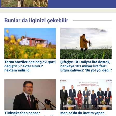
çıkıyor
Bunlar da ilginizi çekebilir
Tarım arazilerinde bağ evi şartı
Çiftçiye 101 milyar lira destek,
değişti! 5 hektar sınırı 2
bankaya 101 milyar lira faiz!
hektara indirildi
Ergin Kahveci: "Bu yol yol değil"
Türkşeker'den pancar
Manisa'da da üretim yapan