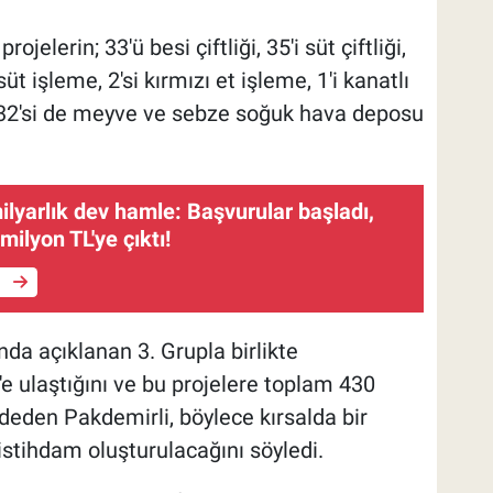
elerin; 33'ü besi çiftliği, 35'i süt çiftliği,
süt işleme, 2'si kırmızı et işleme, 1'i kanatlı
e, 32'si de meyve ve sebze soğuk hava deposu
ilyarlık dev hamle: Başvurular başladı,
 milyon TL'ye çıktı!
e
da açıklanan 3. Grupla birlikte
e ulaştığını ve bu projelere toplam 430
deden Pakdemirli, böylece kırsalda bir
 istihdam oluşturulacağını söyledi.