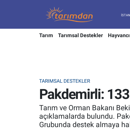
Tarım
Nöbetçi Eczaneler
Tarım
Tarımsal Destekler
Hayvancı
Hayvancılık
Hava Durumu
Gıda
Trafik Durumu
Güncel
Süper Lig Puan Durumu ve Fikstür
TARIMSAL DESTEKLER
Tarımsal Destekler
Tüm Manşetler
Pakdemirli: 133
Tarım Bakanlığı
Son Dakika Haberleri
Tarım ve Orman Bakanı Bekir 
TZOB
Haber Arşivi
açıklamalarda bulundu. Pakde
Grubunda destek almaya hak 
Tarım Kredi Kooperatifleri