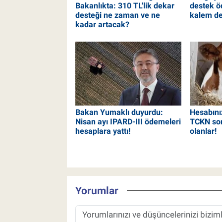
Bakanlıkta: 310 TL'lik dekar
destek ö
desteği ne zaman ve ne
kalem de
kadar artacak?
Bakan Yumaklı duyurdu:
Hesabınız
Nisan ayı IPARD-III ödemeleri
TCKN son
hesaplara yattı!
olanlar!
Yorumlar