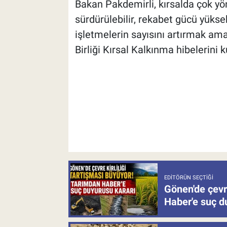
Bakan Pakdemirli, kırsalda çok y
sürdürülebilir, rekabet gücü yükse
işletmelerin sayısını artırmak am
Birliği Kırsal Kalkınma hibelerini
EDITÖRÜN SEÇTIĞI
Gönen'de çevre
Haber'e suç d