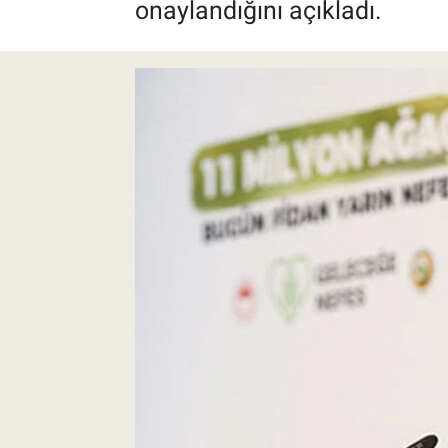
onaylandığını açıkladı.
Pankobirlik
Et fiyatları
Tarım Bilgisi
Yetiştirici Soruyor
Dünyada Tarım
Üretici Birlikleri
Şeker ve Şekerli Mamüller
Tahıllar ve Baklagiller
Tohum