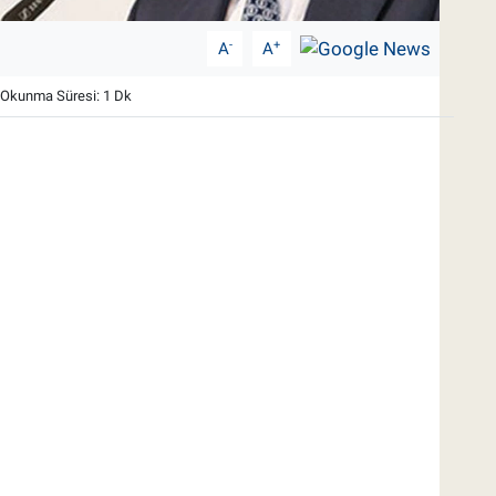
-
+
A
A
Okunma Süresi: 1 Dk