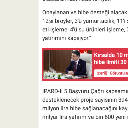
Onaylanan ve hibe desteği alacak proj
12'si broyler, 3'ü yumurtacılık, 11'i 
eti işleme, 4'ü su ürünleri işlem
yatırımını kapsıyor."
Kırsalda 10 m
hibe limiti 30
İçeriği Görüntül
IPARD-II 5.Başvuru Çağrı kapsamın
desteklenecek proje sayısının 394'
milyon lira hibe sağlanacağını kay
milyar lira yatırım ve bin 600 yeni