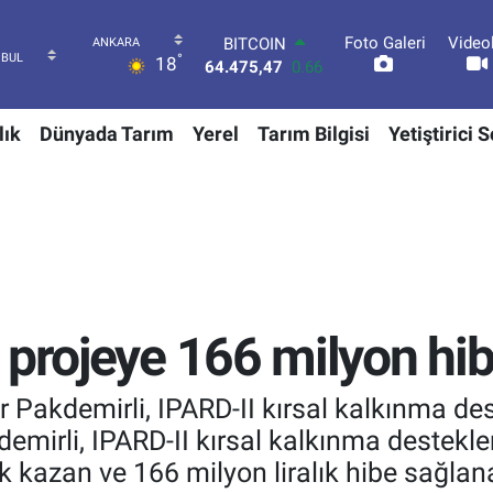
Foto Galeri
Video
DOLAR
°
18
47,5971
0.05
EURO
55,1336
0.18
lık
Dünyada Tarım
Yerel
Tarım Bilgisi
Yetiştirici 
STERLİN
64,2534
0.22
GRAM ALTIN
6527.85
0.54
BİST100
13.703
0
BITCOIN
64.475,47
0.66
 projeye 166 milyon hib
Pakdemirli, IPARD-II kırsal kalkınma dest
mirli, IPARD-II kırsal kalkınma destekler
kazan ve 166 milyon liralık hibe sağlan