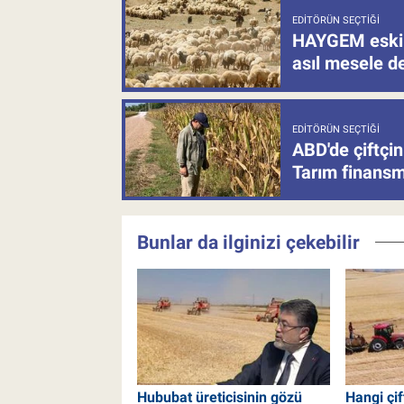
EDITÖRÜN SEÇTIĞI
HAYGEM eski 
asıl mesele de
EDITÖRÜN SEÇTIĞI
ABD'de çiftçin
Tarım finansm
Bunlar da ilginizi çekebilir
Hububat üreticisinin gözü
Hangi çif