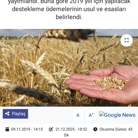
yayımlandı. Buna göre 2019 yılı için yapılacak
destekleme ödemelerinin usul ve esasları
Pankobirlik
belirlendi.
Et fiyatları
Tarım Bilgisi
Yetiştirici Soruyor
Dünyada Tarım
Üretici Birlikleri
Şeker ve Şekerli Mamüller
Paylaş
-
+
A
A
Tahıllar ve Baklagiller
09.11.2019 - 14:15
21.12.2025 - 18:52
Okunma Süresi: 43
Dk
Tohum