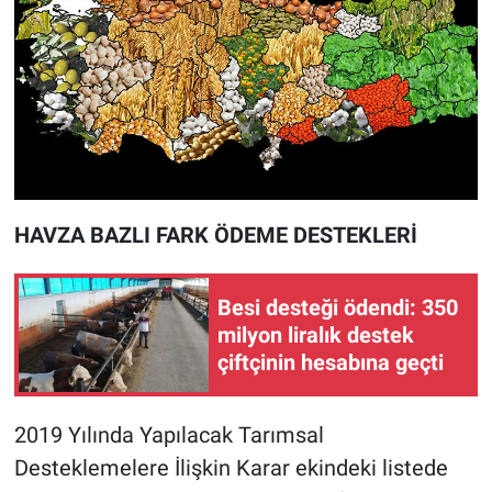
HAVZA BAZLI FARK ÖDEME DESTEKLERİ
Besi desteği ödendi: 350
milyon liralık destek
çiftçinin hesabına geçti
2019 Yılında Yapılacak Tarımsal
Desteklemelere İlişkin Karar ekindeki listede