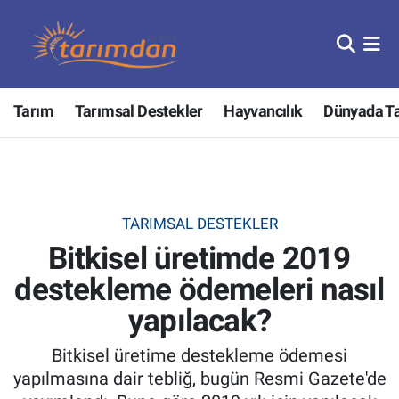
Tarım
Nöbetçi Eczaneler
Tarım
Tarımsal Destekler
Hayvancılık
Dünyada T
Hayvancılık
Hava Durumu
Gıda
Trafik Durumu
Güncel
Süper Lig Puan Durumu ve Fikstür
TARIMSAL DESTEKLER
Bitkisel üretimde 2019
Tarımsal Destekler
Tüm Manşetler
destekleme ödemeleri nasıl
Tarım Bakanlığı
Son Dakika Haberleri
yapılacak?
TZOB
Haber Arşivi
Bitkisel üretime destekleme ödemesi
yapılmasına dair tebliğ, bugün Resmi Gazete'de
Tarım Kredi Kooperatifleri