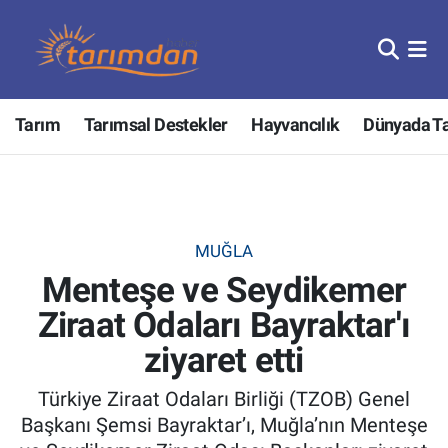
Tarım
Nöbetçi Eczaneler
Tarım
Tarımsal Destekler
Hayvancılık
Dünyada T
Hayvancılık
Hava Durumu
Gıda
Trafik Durumu
Güncel
Süper Lig Puan Durumu ve Fikstür
MUĞLA
Menteşe ve Seydikemer
Tarımsal Destekler
Tüm Manşetler
Ziraat Odaları Bayraktar'ı
Tarım Bakanlığı
Son Dakika Haberleri
ziyaret etti
TZOB
Haber Arşivi
Türkiye Ziraat Odaları Birliği (TZOB) Genel
Başkanı Şemsi Bayraktar’ı, Muğla’nın Menteşe
Tarım Kredi Kooperatifleri