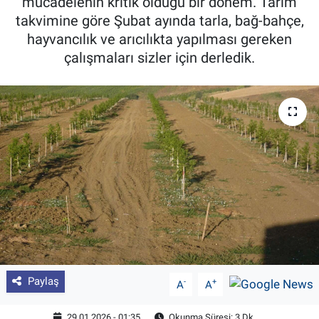
mücadelenin kritik olduğu bir dönem. Tarım
takvimine göre Şubat ayında tarla, bağ-bahçe,
Pankobirlik
hayvancılık ve arıcılıkta yapılması gereken
çalışmaları sizler için derledik.
Et fiyatları
Tarım Bilgisi
Yetiştirici Soruyor
Dünyada Tarım
Üretici Birlikleri
Şeker ve Şekerli Mamüller
Tahıllar ve Baklagiller
Paylaş
-
+
A
A
Tohum
29.01.2026 - 01:35
Okunma Süresi: 3 Dk