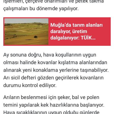
işlemleri, çerçeve onarımları ve petek takma
çalışmaları bu dönemde yapılıyor.
Muğla’da tarım alanları
daralıyor, üretim
dalgalanıyor: TÜİK
verileri ne söylüyor?
Ay sonuna doğru, hava koşullarının uygun
olması halinde kovanlar kışlatma alanlarından
alınarak yeni konaklama yerlerine taşınabiliyor.
Arı sicil defteri gözden geçirilerek kovanların
durumu kontrol ediliyor.
Arıların beslenmesi için şeker, bal ve polen
temini yapılarak kek hazırlıklarına başlanıyor.
Hava sıcaklıklarının uygun olduğu günlerde