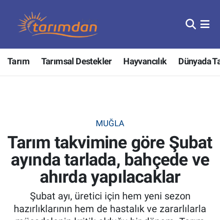
Tarım
Nöbetçi Eczaneler
Tarım
Tarımsal Destekler
Hayvancılık
Dünyada T
Hayvancılık
Hava Durumu
Gıda
Trafik Durumu
Güncel
Süper Lig Puan Durumu ve Fikstür
MUĞLA
Tarım takvimine göre Şubat
Tarımsal Destekler
Tüm Manşetler
ayında tarlada, bahçede ve
Tarım Bakanlığı
Son Dakika Haberleri
ahırda yapılacaklar
TZOB
Haber Arşivi
Şubat ayı, üretici için hem yeni sezon
hazırlıklarının hem de hastalık ve zararlılarla
Tarım Kredi Kooperatifleri