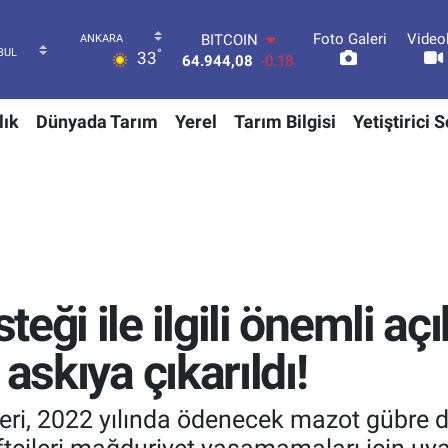
Foto Galeri
Video
DOLAR
°
33
47,7436
0.18
EURO
55,2510
0.32
lık
Dünyada Tarım
Yerel
Tarım Bilgisi
Yetiştirici 
STERLİN
64,4811
0.38
GRAM ALTIN
6660.55
0.03
BİST100
13.779
-14
BITCOIN
64.944,08
-0.18
eği ile ilgili önemli a
askıya çıkarıldı!
ri, 2022 yılında ödenecek mazot gübre des