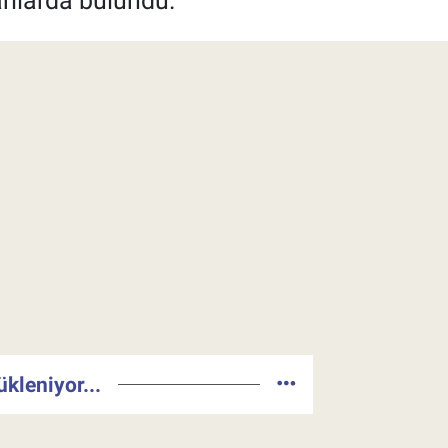
rılarda bulundu.
ükleniyor...