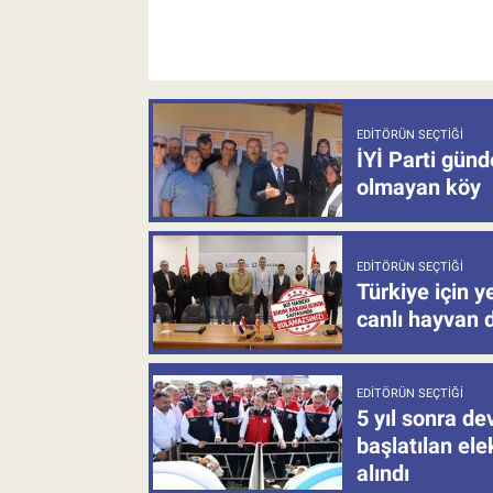
EDITÖRÜN SEÇTIĞI
İYİ Parti gün
olmayan köy
EDITÖRÜN SEÇTIĞI
Türkiye için y
canlı hayvan 
EDITÖRÜN SEÇTIĞI
5 yıl sonra d
başlatılan el
alındı