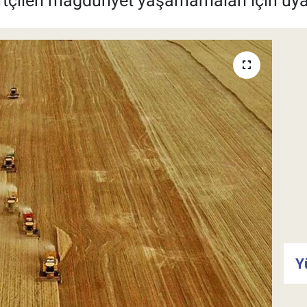
tçileri mağduriyet yaşamamaları için uya
Y