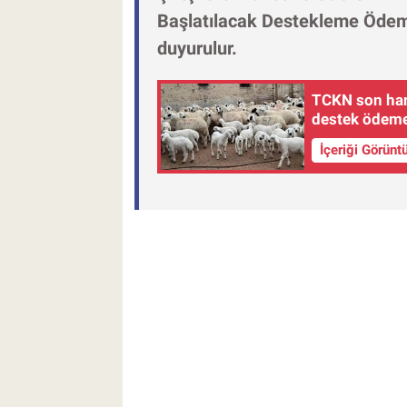
Başlatılacak Destekleme Ödemesi
duyurulur.
TCKN son hane
destek ödemel
İçeriği Görünt