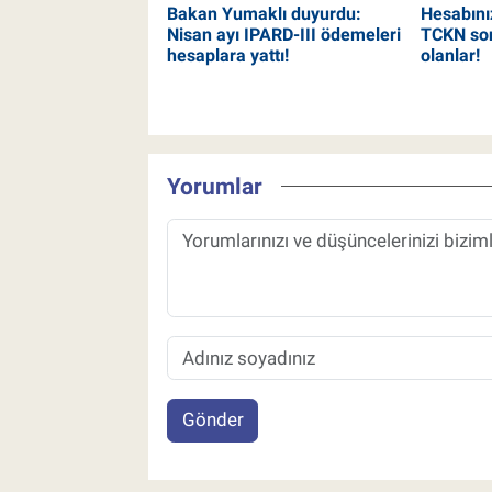
Bakan Yumaklı duyurdu:
Hesabınız
Nisan ayı IPARD-III ödemeleri
TCKN son
hesaplara yattı!
olanlar!
Yorumlar
Gönder