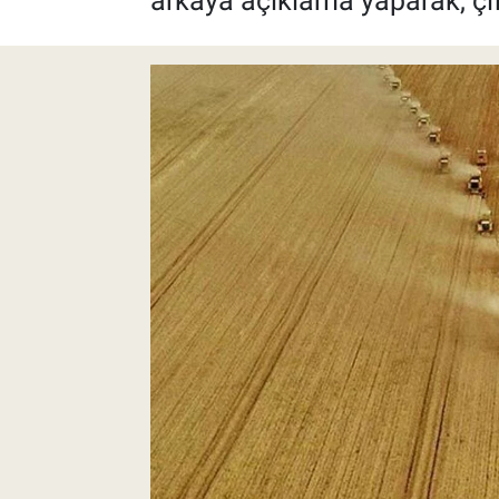
arkaya açıklama yaparak, çif
Pankobirlik
Et fiyatları
Tarım Bilgisi
Yetiştirici Soruyor
Dünyada Tarım
Üretici Birlikleri
Şeker ve Şekerli Mamüller
Tahıllar ve Baklagiller
Tohum