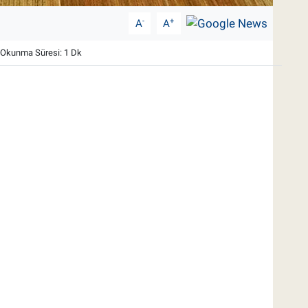
-
+
A
A
Okunma Süresi: 1 Dk