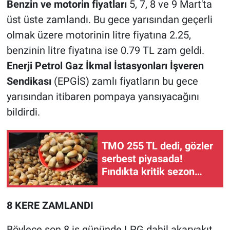
Benzin ve motorin fiyatları
5, 7, 8 ve 9 Mart'ta
üst üste zamlandı. Bu gece yarısından geçerli
olmak üzere motorinin litre fiyatına 2.25,
benzinin litre fiyatına ise 0.79 TL zam geldi.
Enerji Petrol Gaz İkmal İstasyonları İşveren
Sendikası
(EPGİS) zamlı fiyatların bu gece
yarısından itibaren pompaya yansıyacağını
bildirdi.
TMO 255 TL dedi, gözler
serbest piyasada!
Fındıkta kritik sezon
başlıyor
8 KERE ZAMLANDI
Böylece son 8 iş gününde LPG dahil akaryakıt