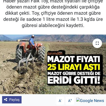
Haber yazarı Faik Toy, mazot fiyatları ile çiftçiye
ödenen mazot gübre desteğindeki çarpıklığa
Pankobirlik
dikkat çekti. Toy, çiftçiye ödenen mazot gübre
desteği ile sadece 1 litre mazot ile 1.3 kg'da üre
Et fiyatları
gübresi alabileceğini kaydetti.
Tarım Bilgisi
Yetiştirici Soruyor
Dünyada Tarım
Üretici Birlikleri
Şeker ve Şekerli Mamüller
Tahıllar ve Baklagiller
Paylaş
-
+
A
A
Tohum