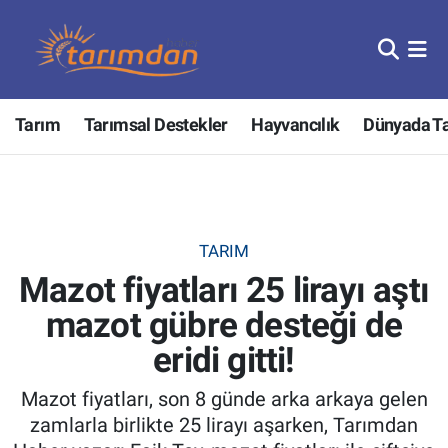
Tarım
Nöbetçi Eczaneler
Tarım
Tarımsal Destekler
Hayvancılık
Dünyada T
Hayvancılık
Hava Durumu
Gıda
Trafik Durumu
Güncel
Süper Lig Puan Durumu ve Fikstür
TARIM
Mazot fiyatları 25 lirayı aştı
Tarımsal Destekler
Tüm Manşetler
mazot gübre desteği de
Tarım Bakanlığı
Son Dakika Haberleri
eridi gitti!
TZOB
Haber Arşivi
Mazot fiyatları, son 8 günde arka arkaya gelen
zamlarla birlikte 25 lirayı aşarken, Tarımdan
Tarım Kredi Kooperatifleri