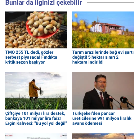
Bunlar da ilginizi çekebilir
TMO 255 TL dedi, gözler
Tarım arazilerinde bağ evi şartı
serbest piyasada! Fındıkta
değişti! 5 hektar sınırı 2
kritik sezon başlıyor
hektara indirildi
Çiftçiye 101 milyar lira destek,
Türkşeker'den pancar
bankaya 101 milyar lira faiz!
üreticilerine 991 milyon liralık
Ergin Kahveci: "Bu yol yol değil"
avans ödemesi