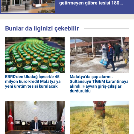
getirmeyen gübre tesisi 180
milyon batırdı!
Bunlar da ilginizi çekebilir
EBRD'den Uludağ İçecek'e 45
Malatya’da şap alarmı:
milyon Euro kredi! Malatya'ya
Sultansuyu TİGEM karantinaya
yeni üretim tesisi kurulacak
alındı! Hayvan giriş-çıkışları
durduruldu