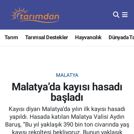
Tarım
Nöbetçi Eczaneler
Tarım
Tarımsal Destekler
Hayvancılık
Dünyada T
Hayvancılık
Hava Durumu
Gıda
Trafik Durumu
Güncel
Süper Lig Puan Durumu ve Fikstür
MALATYA
Malatya’da kayısı hasadı
Tarımsal Destekler
Tüm Manşetler
başladı
Tarım Bakanlığı
Son Dakika Haberleri
Kayısı diyarı Malatya’da yılın ilk kayısı hasadı
TZOB
Haber Arşivi
yapıldı. Hasada katılan Malatya Valisi Aydın
Baruş, “Bu yıl yaklaşık 390 bin ton civarında yaş
Tarım Kredi Kooperatifleri
kayısı rekoltesi bekliyoruz. Bunun yaklaşık