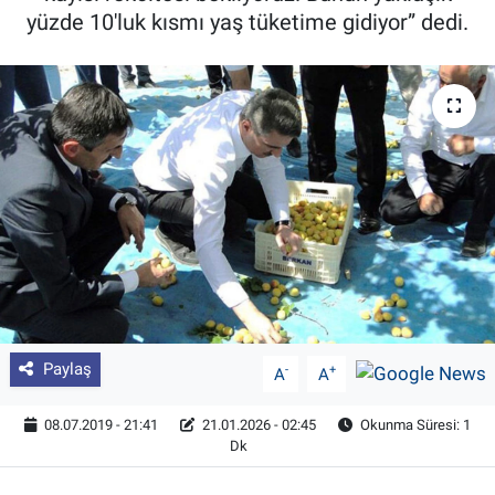
yüzde 10'luk kısmı yaş tüketime gidiyor” dedi.
Pankobirlik
Et fiyatları
Tarım Bilgisi
Yetiştirici Soruyor
Dünyada Tarım
Üretici Birlikleri
Paylaş
-
+
A
A
Şeker ve Şekerli Mamüller
08.07.2019 - 21:41
21.01.2026 - 02:45
Okunma Süresi: 1
Tahıllar ve Baklagiller
Dk
Tohum