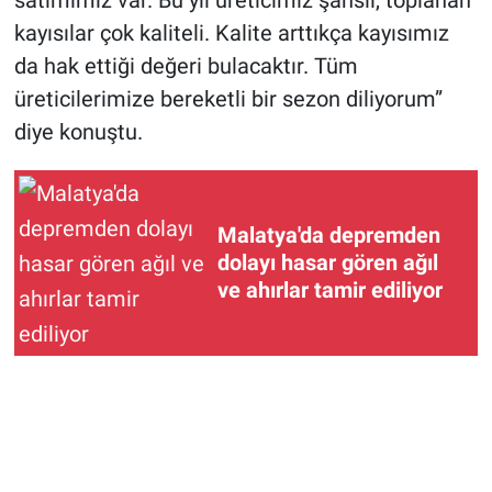
satımımız var. Bu yıl üreticimiz şanslı, toplanan
kayısılar çok kaliteli. Kalite arttıkça kayısımız
da hak ettiği değeri bulacaktır. Tüm
üreticilerimize bereketli bir sezon diliyorum”
diye konuştu.
Malatya'da depremden
dolayı hasar gören ağıl
ve ahırlar tamir ediliyor