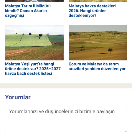
Malatya Tarım İl Müdürü
Malatya havza destekleri
kimdir? Osman Akar’ın
2026: Hangi ürünler
özgeçmişi
destekleniyor?
Malatya Yeşilyurt’ta hangi
Çorum ve Malatya’da tarım
ürüne destek var? 2025–2027
arazileri yeniden düzenleniyor
havza bazlı destek listesi
Yorumlar