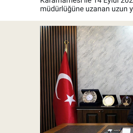
Kararnamesi ile 14 Eylül 2023
müdürlüğüne uzanan uzun yıl
Pankobirlik
Et fiyatları
Tarım Bilgisi
Yetiştirici Soruyor
Dünyada Tarım
Üretici Birlikleri
Şeker ve Şekerli Mamüller
Tahıllar ve Baklagiller
Tohum