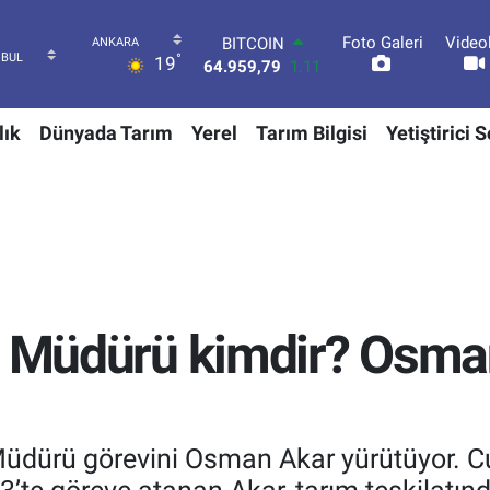
Foto Galeri
Video
DOLAR
°
19
47,7436
0.18
EURO
55,2510
0.32
lık
Dünyada Tarım
Yerel
Tarım Bilgisi
Yetiştirici 
STERLİN
64,4811
0.38
GRAM ALTIN
6660.55
0.03
BİST100
13.779
-14
BITCOIN
64.959,79
1.11
l Müdürü kimdir? Osma
Müdürü görevini Osman Akar yürütüyor. 