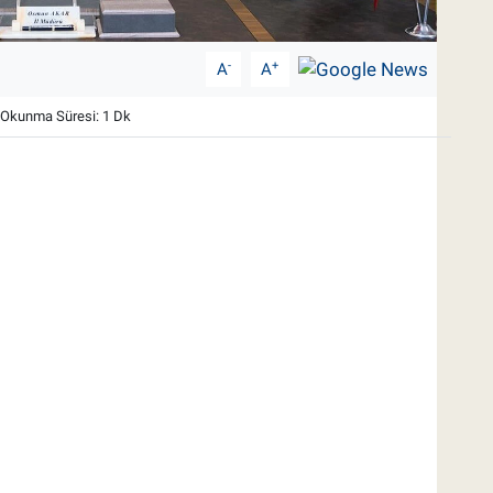
-
+
A
A
Okunma Süresi: 1 Dk