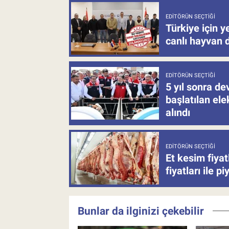
EDITÖRÜN SEÇTIĞI
Türkiye için y
canlı hayvan 
EDITÖRÜN SEÇTIĞI
5 yıl sonra d
başlatılan el
alındı
EDITÖRÜN SEÇTIĞI
Et kesim fiya
fiyatları ile p
Bunlar da ilginizi çekebilir