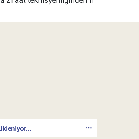
 ziraat teknisyenliğinden il
ükleniyor...