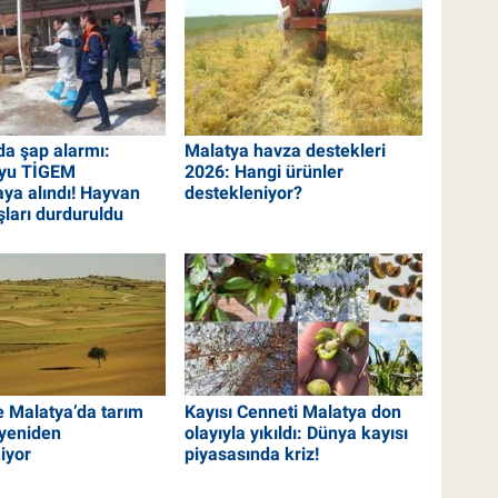
da şap alarmı:
Malatya havza destekleri
uyu TİGEM
2026: Hangi ürünler
aya alındı! Hayvan
destekleniyor?
ışları durduruldu
 Malatya’da tarım
Kayısı Cenneti Malatya don
 yeniden
olayıyla yıkıldı: Dünya kayısı
iyor
piyasasında kriz!