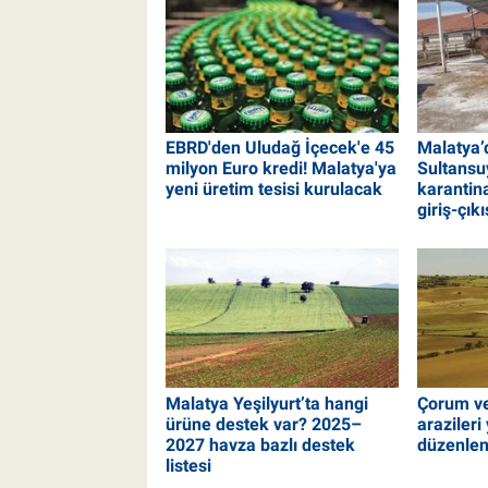
EBRD'den Uludağ İçecek'e 45
Malatya’
milyon Euro kredi! Malatya'ya
Sultans
yeni üretim tesisi kurulacak
karantin
giriş-çık
Malatya Yeşilyurt’ta hangi
Çorum ve
ürüne destek var? 2025–
arazileri
2027 havza bazlı destek
düzenlen
listesi