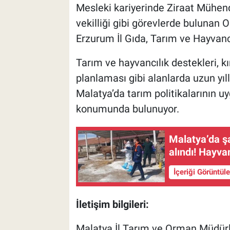
Mesleki kariyerinde Ziraat Mühend
vekilliği gibi görevlerde bulunan
Erzurum İl Gıda, Tarım ve Hayvanc
Tarım ve hayvancılık destekleri, k
planlaması gibi alanlarda uzun yıl
Malatya’da tarım politikalarının u
konumunda bulunuyor.
Malatya’da ş
alındı! Hayvan
İçeriği Görüntül
İletişim bilgileri:
Malatya İl Tarım ve Orman Müdür