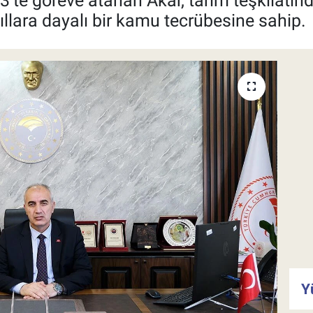
’te göreve atanan Akar, tarım teşkilatında
lara dayalı bir kamu tecrübesine sahip.
Y