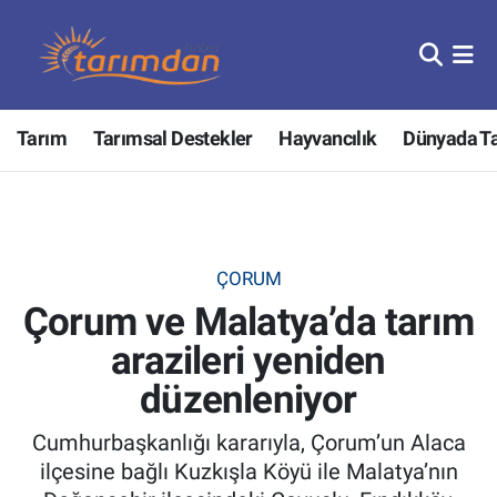
Tarım
Nöbetçi Eczaneler
Tarım
Tarımsal Destekler
Hayvancılık
Dünyada T
Hayvancılık
Hava Durumu
Gıda
Trafik Durumu
Güncel
Süper Lig Puan Durumu ve Fikstür
ÇORUM
Çorum ve Malatya’da tarım
Tarımsal Destekler
Tüm Manşetler
arazileri yeniden
Tarım Bakanlığı
Son Dakika Haberleri
düzenleniyor
TZOB
Haber Arşivi
Cumhurbaşkanlığı kararıyla, Çorum’un Alaca
ilçesine bağlı Kuzkışla Köyü ile Malatya’nın
Tarım Kredi Kooperatifleri