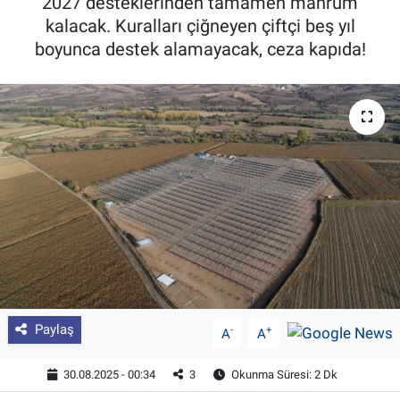
2027 desteklerinden tamamen mahrum
kalacak. Kuralları çiğneyen çiftçi beş yıl
Pankobirlik
boyunca destek alamayacak, ceza kapıda!
Et fiyatları
Tarım Bilgisi
Yetiştirici Soruyor
Dünyada Tarım
Üretici Birlikleri
Şeker ve Şekerli Mamüller
Paylaş
-
+
A
A
Tahıllar ve Baklagiller
30.08.2025 - 00:34
3
Okunma Süresi: 2 Dk
Tohum