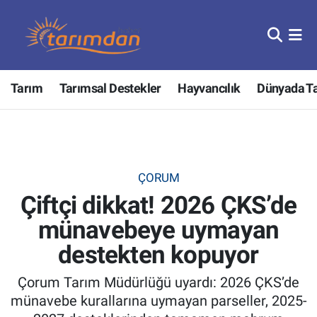
Tarım
Nöbetçi Eczaneler
Tarım
Tarımsal Destekler
Hayvancılık
Dünyada T
Hayvancılık
Hava Durumu
Gıda
Trafik Durumu
Güncel
Süper Lig Puan Durumu ve Fikstür
ÇORUM
Çiftçi dikkat! 2026 ÇKS’de
Tarımsal Destekler
Tüm Manşetler
münavebeye uymayan
Tarım Bakanlığı
Son Dakika Haberleri
destekten kopuyor
TZOB
Haber Arşivi
Çorum Tarım Müdürlüğü uyardı: 2026 ÇKS’de
münavebe kurallarına uymayan parseller, 2025-
Tarım Kredi Kooperatifleri