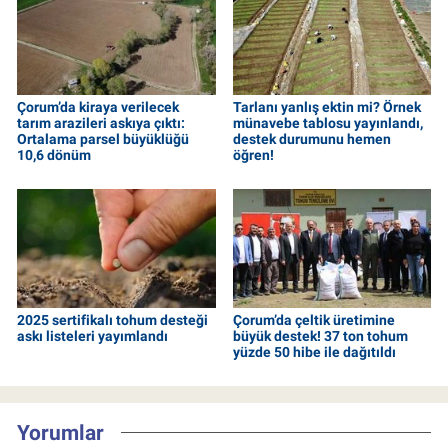
Çorum’da kiraya verilecek
Tarlanı yanlış ektin mi? Örnek
tarım arazileri askıya çıktı:
münavebe tablosu yayınlandı,
Ortalama parsel büyüklüğü
destek durumunu hemen
10,6 dönüm
öğren!
2025 sertifikalı tohum desteği
Çorum’da çeltik üretimine
askı listeleri yayımlandı
büyük destek! 37 ton tohum
yüzde 50 hibe ile dağıtıldı
Yorumlar