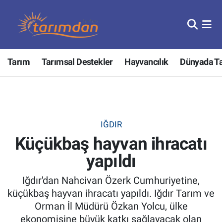
Tarım
Nöbetçi Eczaneler
Tarım
Tarımsal Destekler
Hayvancılık
Dünyada T
Hayvancılık
Hava Durumu
Gıda
Trafik Durumu
Güncel
Süper Lig Puan Durumu ve Fikstür
IĞDIR
Küçükbaş hayvan ihracatı
Tarımsal Destekler
Tüm Manşetler
yapıldı
Tarım Bakanlığı
Son Dakika Haberleri
Iğdır'dan Nahcivan Özerk Cumhuriyetine,
TZOB
Haber Arşivi
küçükbaş hayvan ihracatı yapıldı. Iğdır Tarım ve
Orman İl Müdürü Özkan Yolcu, ülke
Tarım Kredi Kooperatifleri
ekonomisine büyük katkı sağlayacak olan