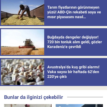
Tarım fiyatlarının görünmeyen
yüzü! ABD-Çin rekabeti soya ve
mısır piyasasını nasıl
değiştiriyor?
Buğdayda dengeler değişiyor!
720 bin tonluk alım geldi, gözler
Karadeniz'e çevrildi
Avustralya'da kuş gribi alarmı!
Vaka sayısı bir haftada 62'den
220'ye çıktı
Bunlar da ilginizi çekebilir