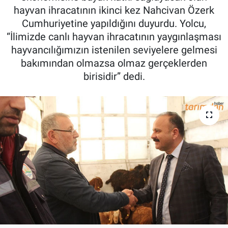
hayvan ihracatının ikinci kez Nahcivan Özerk
Pankobirlik
Cumhuriyetine yapıldığını duyurdu. Yolcu,
“İlimizde canlı hayvan ihracatının yaygınlaşması
Et fiyatları
hayvancılığımızın istenilen seviyelere gelmesi
bakımından olmazsa olmaz gerçeklerden
Tarım Bilgisi
birisidir” dedi.
Yetiştirici Soruyor
Dünyada Tarım
Üretici Birlikleri
Şeker ve Şekerli Mamüller
Tahıllar ve Baklagiller
Tohum