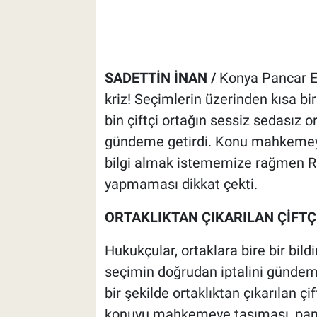
SADETTİN İNAN /
Konya Pancar Ek
kriz! Seçimlerin üzerinden kısa b
bin çiftçi ortağın sessiz sedasız o
gündeme getirdi. Konu mahkemeye 
bilgi almak istememize rağmen R
yapmaması dikkat çekti.
ORTAKLIKTAN ÇIKARILAN ÇİFTÇ
Hukukçular, ortaklara bire bir bil
seçimin doğrudan iptalini gündem
bir şekilde ortaklıktan çıkarılan çi
konuyu mahkemeye taşıması, panc