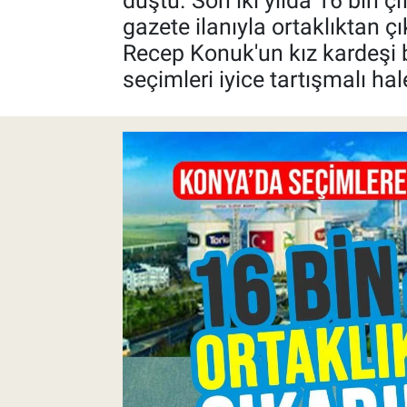
düştü. Son iki yılda 16 bin 
gazete ilanıyla ortaklıktan çı
Pankobirlik
Recep Konuk'un kız kardeşi bi
seçimleri iyice tartışmalı hale
Et fiyatları
Tarım Bilgisi
Yetiştirici Soruyor
Dünyada Tarım
Üretici Birlikleri
Şeker ve Şekerli Mamüller
Tahıllar ve Baklagiller
Tohum