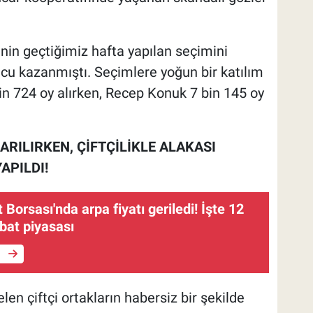
nin geçtiğimiz hafta yapılan seçimini
 kazanmıştı. Seçimlere yoğun bir katılım
n 724 oy alırken, Recep Konuk 7 bin 145 oy
ARILIRKEN, ÇİFTÇİLİKLE ALAKASI
APILDI!
 Borsası'nda arpa fiyatı geriledi! İşte 12
bat piyasası
e
n çiftçi ortakların habersiz bir şekilde