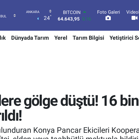
Foto Galeri
Video
DOLAR
°
24
47,6704
0
EURO
55,0406
-0.08
lık
Dünyada Tarım
Yerel
Tarım Bilgisi
Yetiştirici 
STERLİN
64,2143
0
GRAM ALTIN
6500.87
0.12
BİST100
13.799
70
BITCOIN
64.643,95
0.16
re gölge düştü! 16 bin 
ıldı!
lunduran Konya Pancar Ekicileri Kooperat