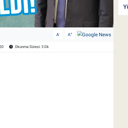
Y
-
+
A
A
20
Okunma Süresi: 3 Dk