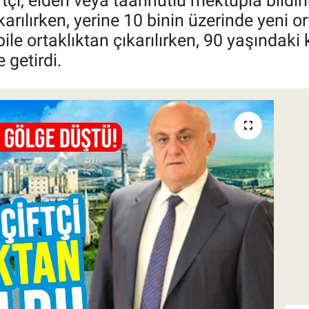
çiftçi, elden veya taahhütlü mektupla bil
karılırken, yerine 10 binin üzerinde yeni or
le ortaklıktan çıkarılırken, 90 yaşındaki k
 getirdi.