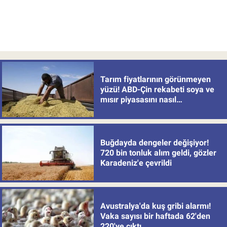
Tarım fiyatlarının görünmeyen
yüzü! ABD-Çin rekabeti soya ve
mısır piyasasını nasıl
değiştiriyor?
Buğdayda dengeler değişiyor!
720 bin tonluk alım geldi, gözler
Karadeniz'e çevrildi
Avustralya'da kuş gribi alarmı!
Vaka sayısı bir haftada 62'den
220'ye çıktı