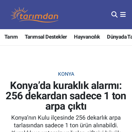
Tarım
Nöbetçi Eczaneler
Tarım
Tarımsal Destekler
Hayvancılık
Dünyada T
Hayvancılık
Hava Durumu
Gıda
Trafik Durumu
Güncel
Süper Lig Puan Durumu ve Fikstür
KONYA
Konya’da kuraklık alarmı:
Tarımsal Destekler
Tüm Manşetler
256 dekardan sadece 1 ton
Tarım Bakanlığı
Son Dakika Haberleri
arpa çıktı
TZOB
Haber Arşivi
Konya’nın Kulu ilçesinde 256 dekarlık arpa
tarlasından sadece 1 ton ürün alınabildi.
Tarım Kredi Kooperatifleri