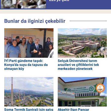
Bunlar da ilginizi çekebilir
İYİ Parti gündeme taşıdı:
Selçuk Üniversitesi tarım
Konya'da suyu da tapusu da
arazileri ve çiftliklerini tek
olmayan köy
merkezden yönetecek
Soma Termik Santrali için satış
Akşehir Ilgın Pancar