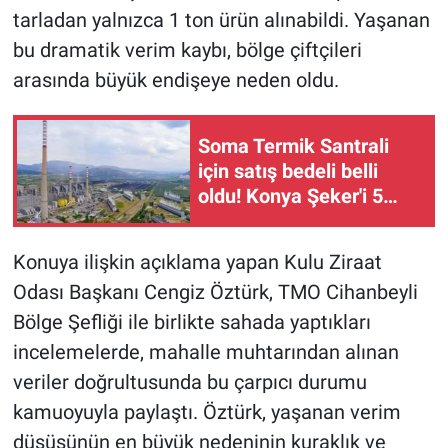
tarladan yalnızca 1 ton ürün alınabildi. Yaşanan
bu dramatik verim kaybı, bölge çiftçileri
arasında büyük endişeye neden oldu.
Soma Termik Santrali
için satış bedeli belli
oldu! Konya Şeker'i 5
milyar liralık borç
bekliyor
Konuya ilişkin açıklama yapan Kulu Ziraat
Odası Başkanı Cengiz Öztürk, TMO Cihanbeyli
Bölge Şefliği ile birlikte sahada yaptıkları
incelemelerde, mahalle muhtarından alınan
veriler doğrultusunda bu çarpıcı durumu
kamuoyuyla paylaştı. Öztürk, yaşanan verim
düşüşünün en büyük nedeninin kuraklık ve