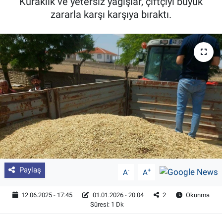
Kuraklık ve yetersiz yağışlar, çiftçiyi büyük
zararla karşı karşıya bıraktı.
Pankobirlik
Et fiyatları
Tarım Bilgisi
Yetiştirici Soruyor
Dünyada Tarım
Üretici Birlikleri
Şeker ve Şekerli Mamüller
Paylaş
-
+
A
A
Tahıllar ve Baklagiller
12.06.2025 - 17:45
01.01.2026 - 20:04
2
Okunma
Süresi: 1 Dk
Tohum