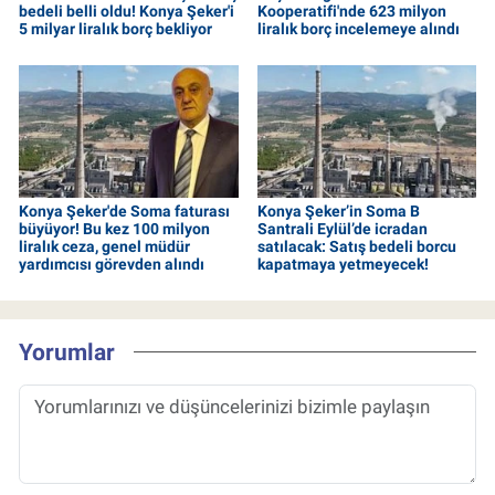
bedeli belli oldu! Konya Şeker'i
Kooperatifi'nde 623 milyon
5 milyar liralık borç bekliyor
liralık borç incelemeye alındı
Konya Şeker'de Soma faturası
Konya Şeker’in Soma B
büyüyor! Bu kez 100 milyon
Santrali Eylül’de icradan
liralık ceza, genel müdür
satılacak: Satış bedeli borcu
yardımcısı görevden alındı
kapatmaya yetmeyecek!
Yorumlar