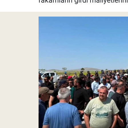
rakamların girdi maliyetlerin
Pankobirlik
Et fiyatları
Tarım Bilgisi
Yetiştirici Soruyor
Dünyada Tarım
Üretici Birlikleri
Şeker ve Şekerli Mamüller
Tahıllar ve Baklagiller
Tohum