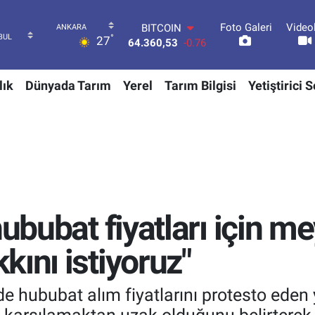
Foto Galeri
Video
DOLAR
°
27
47,7143
0.16
EURO
55,0317
-0.02
lık
Dünyada Tarım
Yerel
Tarım Bilgisi
Yetiştirici 
STERLİN
64,2463
0.07
GRAM ALTIN
6574.81
1.44
BİST100
13.887
64
BITCOIN
64.360,53
-0.76
hububat fiyatları için m
ını istiyoruz"
e hububat alım fiyatlarını protesto eden y