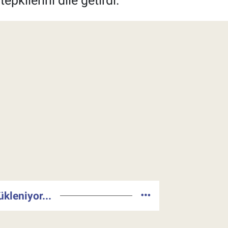
pkilerini dile getirdi.
ükleniyor...