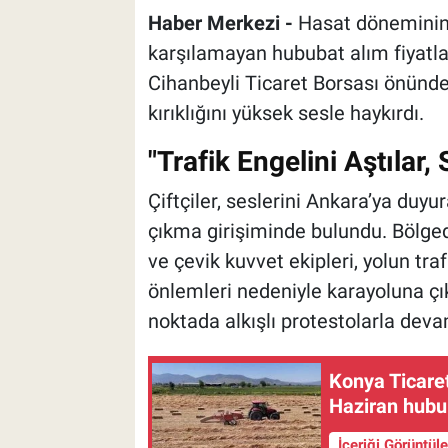
Haber Merkezi -
Hasat döneminin b
karşılamayan hububat alım fiyatlar
Cihanbeyli Ticaret Borsası önünde b
kırıklığını yüksek sesle haykırdı.
"Trafik Engelini Aştılar,
Çiftçiler, seslerini Ankara’ya duy
çıkma girişiminde bulundu. Bölge
ve çevik kuvvet ekipleri, yolun tr
önlemleri nedeniyle karayoluna çık
noktada alkışlı protestolarla deva
Konya Ticaret
Haziran hubu
İçeriği Görüntül