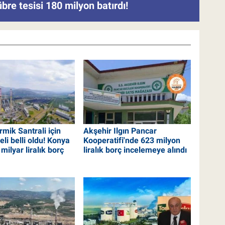
re tesisi 180 milyon batırdı!
mik Santrali için
Akşehir Ilgın Pancar
eli belli oldu! Konya
Kooperatifi'nde 623 milyon
 milyar liralık borç
liralık borç incelemeye alındı