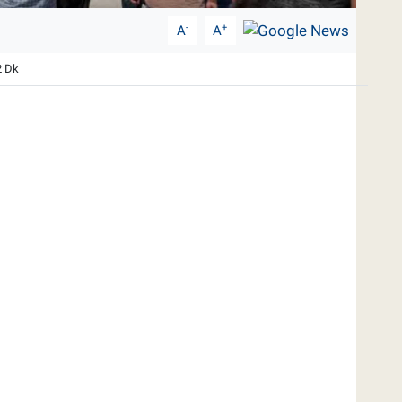
-
+
A
A
2 Dk