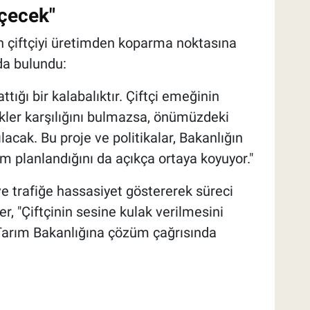
eçecek"
n çiftçiyi üretimden koparma noktasına
ıda bulundu:
attığı bir kalabalıktır. Çiftçi emeğinin
ekler karşılığını bulmazsa, önümüzdeki
lacak. Bu proje ve politikalar, Bakanlığın
em planlandığını da açıkça ortaya koyuyor."
ve trafiğe hassasiyet göstererek süreci
r, "Çiftçinin sesine kulak verilmesini
Tarım Bakanlığına çözüm çağrısında