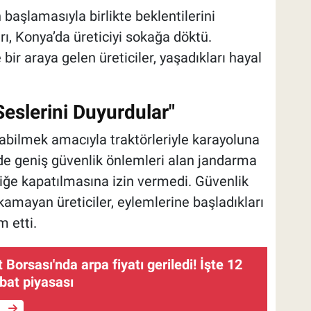
aşlamasıyla birlikte beklentilerini
ı, Konya’da üreticiyi sokağa döktü.
ir araya gelen üreticiler, yaşadıkları hayal
 Seslerini Duyurdular"
urabilmek amacıyla traktörleriyle karayoluna
de geniş güvenlik önlemleri alan jandarma
afiğe kapatılmasına izin vermedi. Güvenlik
amayan üreticiler, eylemlerine başladıkları
m etti.
 Borsası'nda arpa fiyatı geriledi! İşte 12
bat piyasası
e