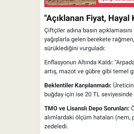
"Açıklanan Fiyat, Hayal K
Çiftçiler adına basın açıklamasını
yağışlarla gelen berekete rağmen, 
sürüklediğini vurguladı:
Enflasyonun Altında Kaldı: "Arpad
artış, mazot ve gübre gibi temel gi
Beklentiler Karşılanmadı:
Üreticin
buğday için ise 20 TL seviyesinde o
TMO ve Lisanslı Depo Sorunları:
Ö
alımlardaki ölçüm hataları (nem, p
zedeledi.