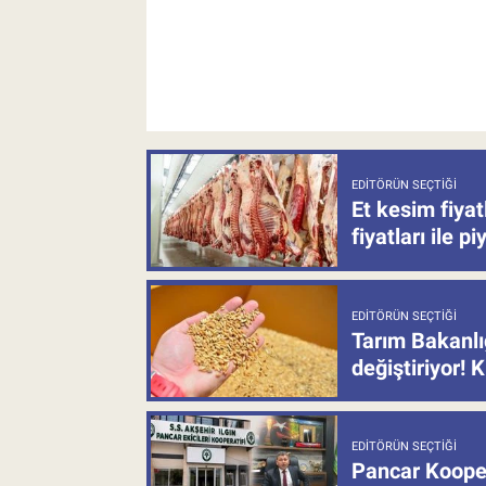
EDITÖRÜN SEÇTIĞI
Et kesim fiya
fiyatları ile p
EDITÖRÜN SEÇTIĞI
Tarım Bakanlı
değiştiriyor! K
EDITÖRÜN SEÇTIĞI
Pancar Kooper