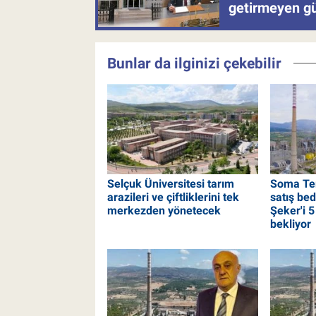
getirmeyen güb
Bunlar da ilginizi çekebilir
Selçuk Üniversitesi tarım
Soma Ter
arazileri ve çiftliklerini tek
satış bed
merkezden yönetecek
Şeker'i 5
bekliyor