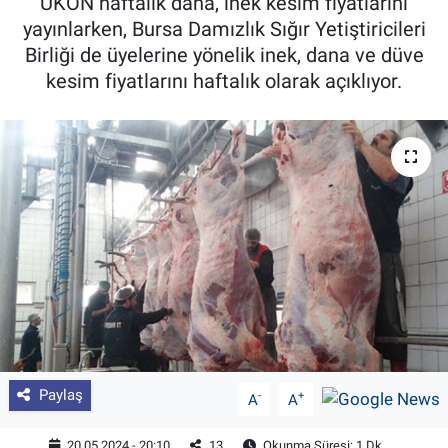
UKON haftalık dana, inek kesim fiyatlarını
yayınlarken, Bursa Damızlık Sığır Yetiştiricileri
Pankobirlik
Birliği de üyelerine yönelik inek, dana ve düve
kesim fiyatlarını haftalık olarak açıklıyor.
Et fiyatları
Tarım Bilgisi
Yetiştirici Soruyor
Dünyada Tarım
Üretici Birlikleri
Şeker ve Şekerli Mamüller
Tahıllar ve Baklagiller
Paylaş
-
+
A
A
Tohum
20.05.2024 - 20:10
13
Okunma Süresi: 1 Dk