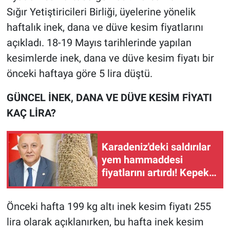
Sığır Yetiştiricileri Birliği, üyelerine yönelik
haftalık inek, dana ve düve kesim fiyatlarını
açıkladı. 18-19 Mayıs tarihlerinde yapılan
kesimlerde inek, dana ve düve kesim fiyatı bir
önceki haftaya göre 5 lira düştü.
GÜNCEL İNEK, DANA VE DÜVE KESİM FİYATI
KAÇ LİRA?
Karadeniz'deki saldırılar
yem hammaddesi
fiyatlarını artırdı! Kepek
ve küspeye zam geldi
Önceki hafta 199 kg altı inek kesim fiyatı 255
lira olarak açıklanırken, bu hafta inek kesim