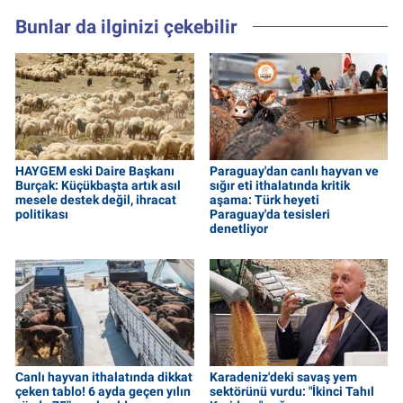
Bunlar da ilginizi çekebilir
HAYGEM eski Daire Başkanı
Paraguay'dan canlı hayvan ve
Burçak: Küçükbaşta artık asıl
sığır eti ithalatında kritik
mesele destek değil, ihracat
aşama: Türk heyeti
politikası
Paraguay'da tesisleri
denetliyor
Canlı hayvan ithalatında dikkat
Karadeniz'deki savaş yem
çeken tablo! 6 ayda geçen yılın
sektörünü vurdu: "İkinci Tahıl