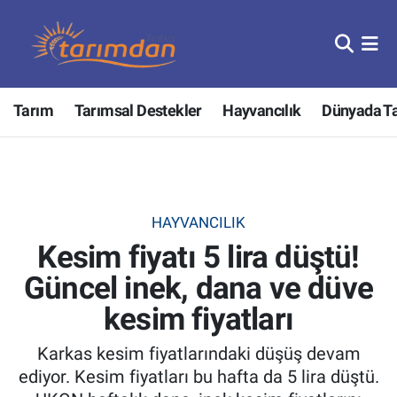
Tarım
Nöbetçi Eczaneler
Tarım
Tarımsal Destekler
Hayvancılık
Dünyada T
Hayvancılık
Hava Durumu
Gıda
Trafik Durumu
Güncel
Süper Lig Puan Durumu ve Fikstür
HAYVANCILIK
Kesim fiyatı 5 lira düştü!
Tarımsal Destekler
Tüm Manşetler
Güncel inek, dana ve düve
Tarım Bakanlığı
Son Dakika Haberleri
kesim fiyatları
TZOB
Haber Arşivi
Karkas kesim fiyatlarındaki düşüş devam
ediyor. Kesim fiyatları bu hafta da 5 lira düştü.
Tarım Kredi Kooperatifleri