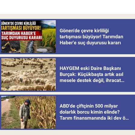
Gönen'de çevre kirliliği
tartışması büyüyor! Tarımdan
Haber'e suç duyurusu kararı
HAYGEM eski Daire Başkanı
Burçak: Küçükbaşta artık asıl
mesele destek değil, ihracat
politikası
ABD'de çiftçinin 500 milyar
dolarlık borcu kimin elinde?
Tarım finansmanında iki dev öne
çıkıyor