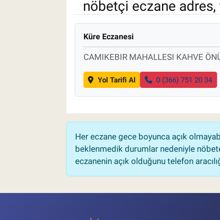
nöbetçi eczane adres, 
Pankobirlik
Küre Eczanesi
Et fiyatları
CAMIKEBIR MAHALLESI KAHVE ÖNÜ
Tarım Bilgisi
Yol Tarifi Al
0 (366) 751 20 34
Yetiştirici Soruyor
Dünyada Tarım
Her eczane gece boyunca açık olmayabili
Üretici Birlikleri
beklenmedik durumlar nedeniyle nöbete
eczanenin açık olduğunu telefon aracılığıy
Şeker ve Şekerli Mamüller
Tahıllar ve Baklagiller
Tohum