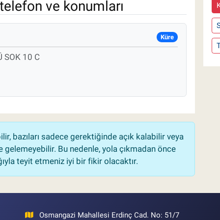
telefon ve konumları
S
Küre
 SOK 10 C
r, bazıları sadece gerektiğinde açık kalabilir veya
 gelemeyebilir. Bu nedenle, yola çıkmadan önce
la teyit etmeniz iyi bir fikir olacaktır.
Osmangazi Mahallesi Erdinç Cad. No: 51/7