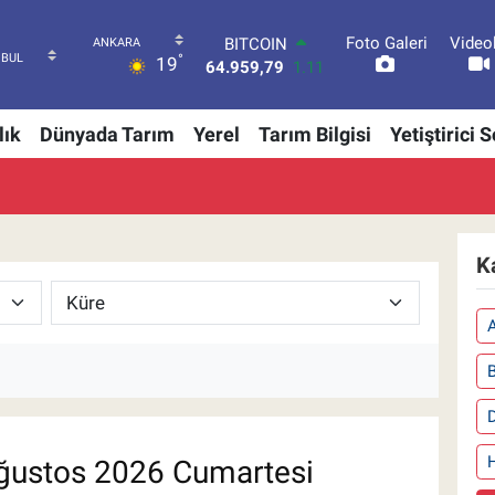
Foto Galeri
Video
BITCOIN
°
19
64.959,79
1.11
DOLAR
47,7436
0.18
lık
Dünyada Tarım
Yerel
Tarım Bilgisi
Yetiştirici 
EURO
55,2510
0.32
STERLİN
64,4811
0.38
GRAM ALTIN
6660.55
0.03
K
BİST100
13.779
-14
ğustos 2026 Cumartesi