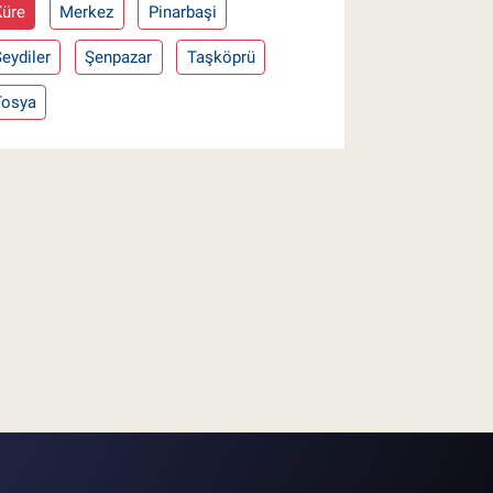
Küre
Merkez
Pinarbaşi
eydiler
Şenpazar
Taşköprü
Tosya