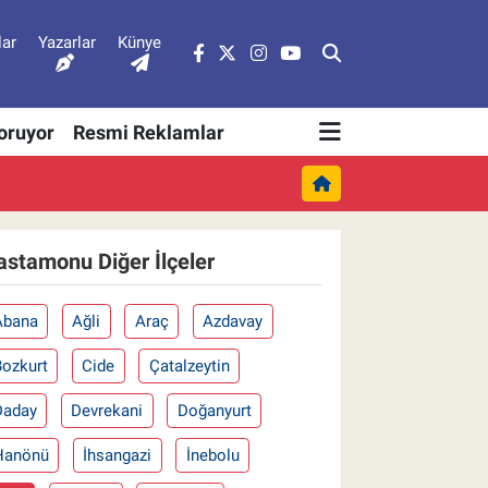
lar
Yazarlar
Künye
Soruyor
Resmi Reklamlar
astamonu Diğer İlçeler
Abana
Ağli
Araç
Azdavay
Bozkurt
Cide
Çatalzeytin
Daday
Devrekani
Doğanyurt
Hanönü
İhsangazi
İnebolu