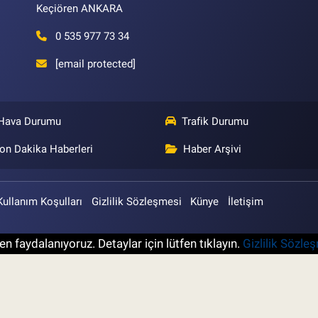
Keçiören ANKARA
0 535 977 73 34
[email protected]
Hava Durumu
Trafik Durumu
on Dakika Haberleri
Haber Arşivi
Kullanım Koşulları
Gizlilik Sözleşmesi
Künye
İletişim
n faydalanıyoruz. Detaylar için lütfen tıklayın.
Gizlilik Sözle