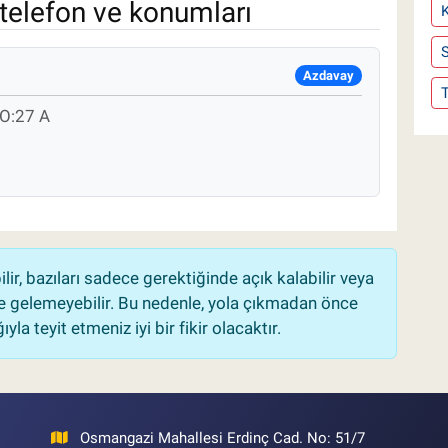
telefon ve konumları
S
Azdavay
O:27 A
r, bazıları sadece gerektiğinde açık kalabilir veya
 gelemeyebilir. Bu nedenle, yola çıkmadan önce
la teyit etmeniz iyi bir fikir olacaktır.
Osmangazi Mahallesi Erdinç Cad. No: 51/7