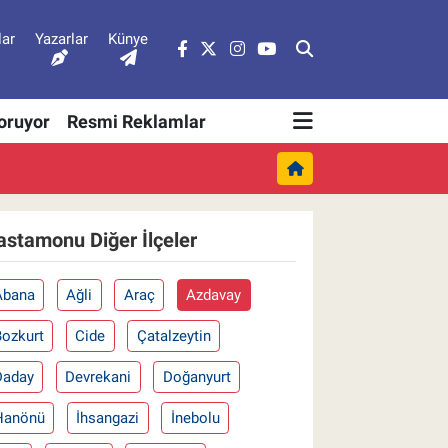
lar
Yazarlar
Künye
Soruyor
Resmi Reklamlar
astamonu Diğer İlçeler
Abana
Ağli
Araç
Azdavay
Bozkurt
Cide
Çatalzeytin
Daday
Devrekani
Doğanyurt
Hanönü
İhsangazi
İnebolu