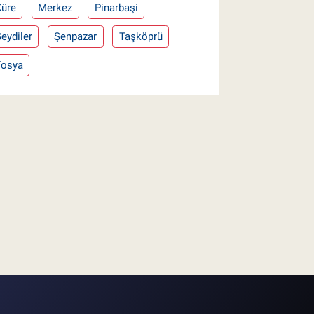
Küre
Merkez
Pinarbaşi
eydiler
Şenpazar
Taşköprü
Tosya