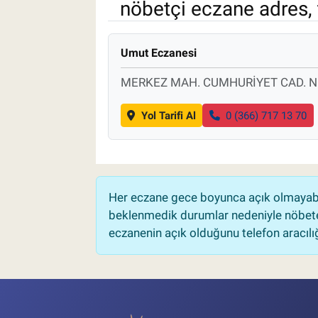
nöbetçi eczane adres, 
Pankobirlik
Umut Eczanesi
Et fiyatları
MERKEZ MAH. CUMHURİYET CAD. N
Tarım Bilgisi
Yol Tarifi Al
0 (366) 717 13 70
Yetiştirici Soruyor
Dünyada Tarım
Her eczane gece boyunca açık olmayabili
Üretici Birlikleri
beklenmedik durumlar nedeniyle nöbete
eczanenin açık olduğunu telefon aracılığıy
Şeker ve Şekerli Mamüller
Tahıllar ve Baklagiller
Tohum