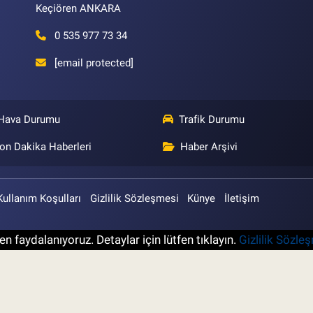
Keçiören ANKARA
0 535 977 73 34
[email protected]
Hava Durumu
Trafik Durumu
on Dakika Haberleri
Haber Arşivi
Kullanım Koşulları
Gizlilik Sözleşmesi
Künye
İletişim
n faydalanıyoruz. Detaylar için lütfen tıklayın.
Gizlilik Sözle