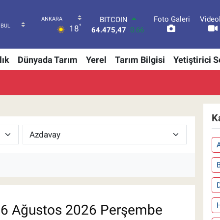
Foto Galeri
Video
BITCOIN
°
18
64.475,47
0.66
DOLAR
47,5971
0.05
lık
Dünyada Tarım
Yerel
Tarım Bilgisi
Yetiştirici 
EURO
55,1336
0.18
STERLİN
64,2534
0.22
GRAM ALTIN
6527.85
0.54
K
BİST100
13.703
0
6 Ağustos 2026 Perşembe