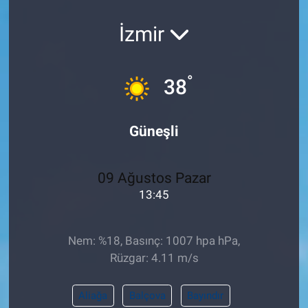
Pankobirlik
İzmir
Et fiyatları
°
38
Tarım Bilgisi
Güneşli
Yetiştirici Soruyor
Dünyada Tarım
09 Ağustos Pazar
13:45
Üretici Birlikleri
Şeker ve Şekerli Mamüller
Nem: %18, Basınç: 1007 hpa hPa,
Rüzgar: 4.11 m/s
Tahıllar ve Baklagiller
Aliağa
Balçova
Bayındır
Tohum