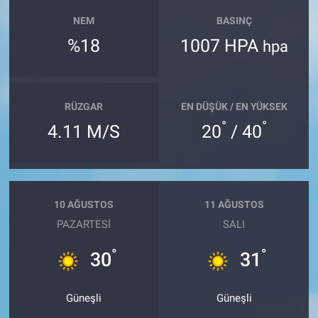
NEM
BASINÇ
%18
1007 HPA
hpa
RÜZGAR
EN DÜŞÜK / EN YÜKSEK
°
°
4.11 M/S
20
/ 40
10 AĞUSTOS
11 AĞUSTOS
PAZARTESI
SALI
°
°
30
31
Güneşli
Güneşli