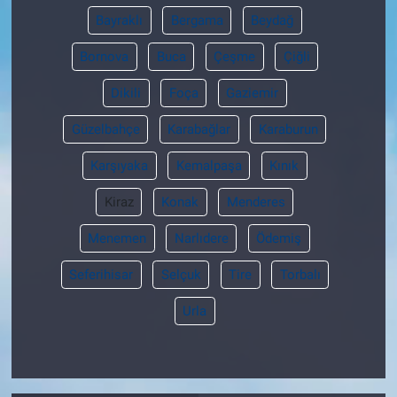
Bayraklı
Bergama
Beydağ
Bornova
Buca
Çeşme
Çiğli
Dikili
Foça
Gaziemir
Güzelbahçe
Karabağlar
Karaburun
Karşıyaka
Kemalpaşa
Kınık
Kiraz
Konak
Menderes
Menemen
Narlıdere
Ödemiş
Seferihisar
Selçuk
Tire
Torbalı
Urla