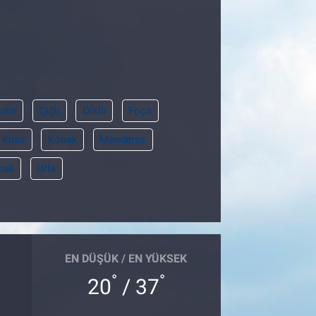
şme
Çiğli
Dikili
Foça
Kiraz
Konak
Menderes
balı
Urla
EN DÜŞÜK / EN YÜKSEK
°
°
20
/ 37