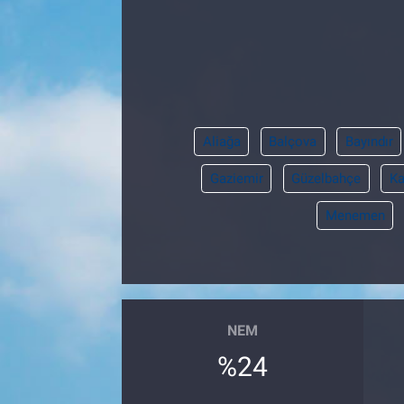
Pankobirlik
Et fiyatları
Tarım Bilgisi
Aliağa
Balçova
Bayındır
Yetiştirici Soruyor
Gaziemir
Güzelbahçe
Ka
Menemen
Dünyada Tarım
Üretici Birlikleri
Şeker ve Şekerli Mamüller
NEM
Tahıllar ve Baklagiller
%24
Tohum