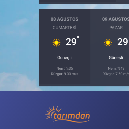
08 AĞUSTOS
09 AĞUSTO
CUMARTESI
PAZAR
°
29
29
Güneşli
Güneşli
Nem: %35
Nem: %43
Rüzgar: 9.00 m/s
Rüzgar: 7.50 m/