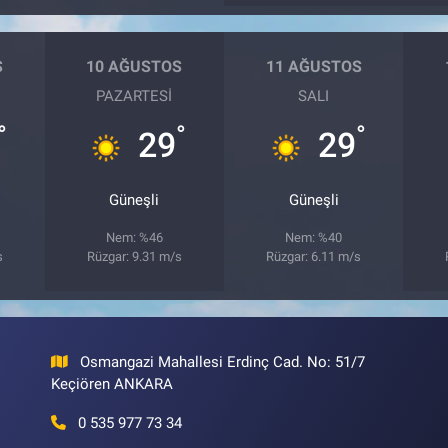
S
10 AĞUSTOS
11 AĞUSTOS
PAZARTESI
SALI
°
°
°
29
29
Güneşli
Güneşli
Nem: %46
Nem: %40
s
Rüzgar: 9.31 m/s
Rüzgar: 6.11 m/s
Osmangazi Mahallesi Erdinç Cad. No: 51/7
Keçiören ANKARA
0 535 977 73 34