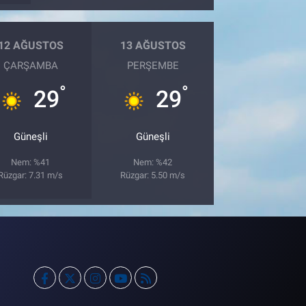
12 AĞUSTOS
13 AĞUSTOS
ÇARŞAMBA
PERŞEMBE
°
°
29
29
Güneşli
Güneşli
Nem: %41
Nem: %42
Rüzgar: 7.31 m/s
Rüzgar: 5.50 m/s