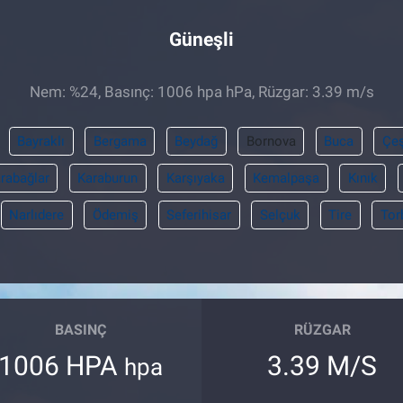
Güneşli
Nem: %24, Basınç: 1006 hpa hPa, Rüzgar: 3.39 m/s
Bayraklı
Bergama
Beydağ
Bornova
Buca
Çe
rabağlar
Karaburun
Karşıyaka
Kemalpaşa
Kınık
Narlıdere
Ödemiş
Seferihisar
Selçuk
Tire
Tor
BASINÇ
RÜZGAR
1006 HPA
3.39 M/S
hpa