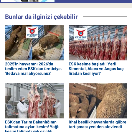
Bunlar da ilginizi çekebilir
2025'in hayvanını 2026'da
ESK kesime başladı! Yerli
teslim eden ESK'dan üreticiye:
Simental, Alaca ve Angus kaç
'Bedava mal alıyorsunuz'
liradan kesiliyor?
ESK'dan Tarım Bakanlığının
İthal besilik hayvanlarda gübre
talimatına aykırı kesim! Yağlı
tartışması yeniden alevlendi
kesim talimatı yok sayıldı