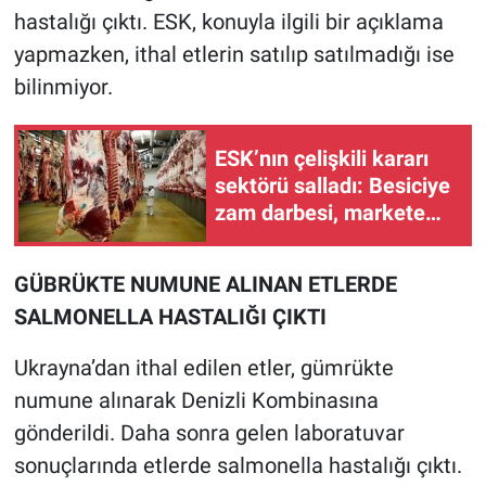
hastalığı çıktı. ESK, konuyla ilgili bir açıklama
yapmazken, ithal etlerin satılıp satılmadığı ise
bilinmiyor.
ESK’nın çelişkili kararı
sektörü salladı: Besiciye
zam darbesi, markete
ithal et indirimi!
GÜBRÜKTE NUMUNE ALINAN ETLERDE
SALMONELLA HASTALIĞI ÇIKTI
Ukrayna’dan ithal edilen etler, gümrükte
numune alınarak Denizli Kombinasına
gönderildi. Daha sonra gelen laboratuvar
sonuçlarında etlerde salmonella hastalığı çıktı.