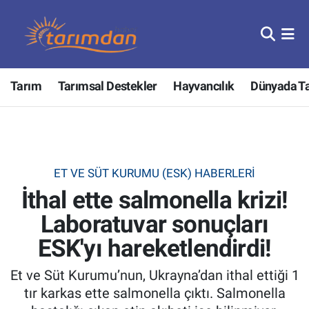
Tarım
Nöbetçi Eczaneler
Tarım
Tarımsal Destekler
Hayvancılık
Dünyada T
Hayvancılık
Hava Durumu
Gıda
Trafik Durumu
Güncel
Süper Lig Puan Durumu ve Fikstür
ET VE SÜT KURUMU (ESK) HABERLERI
İthal ette salmonella krizi!
Tarımsal Destekler
Tüm Manşetler
Laboratuvar sonuçları
Tarım Bakanlığı
Son Dakika Haberleri
ESK'yı hareketlendirdi!
TZOB
Haber Arşivi
Et ve Süt Kurumu’nun, Ukrayna’dan ithal ettiği 1
tır karkas ette salmonella çıktı. Salmonella
Tarım Kredi Kooperatifleri