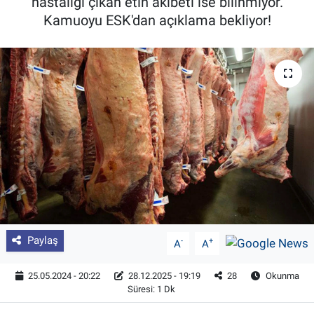
hastalığı çıkan etin akıbeti ise bilinmiyor.
Kamuoyu ESK'dan açıklama bekliyor!
Pankobirlik
Et fiyatları
Tarım Bilgisi
Yetiştirici Soruyor
Dünyada Tarım
Üretici Birlikleri
Şeker ve Şekerli Mamüller
Paylaş
-
+
A
A
Tahıllar ve Baklagiller
25.05.2024 - 20:22
28.12.2025 - 19:19
28
Okunma
Süresi: 1 Dk
Tohum