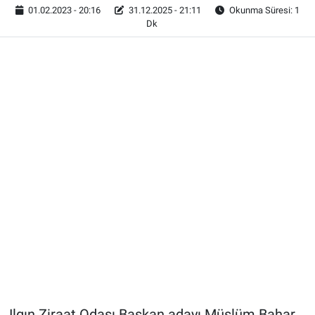
01.02.2023 - 20:16
31.12.2025 - 21:11
Okunma Süresi: 1
Dk
Ilgın Ziraat Odası Başkan adayı Müslüm Bahar,