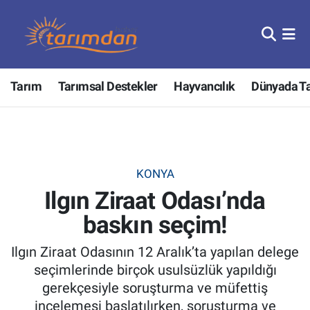
Tarım
Nöbetçi Eczaneler
Tarım
Tarımsal Destekler
Hayvancılık
Dünyada T
Hayvancılık
Hava Durumu
Gıda
Trafik Durumu
Güncel
Süper Lig Puan Durumu ve Fikstür
KONYA
Ilgın Ziraat Odası’nda
Tarımsal Destekler
Tüm Manşetler
baskın seçim!
Tarım Bakanlığı
Son Dakika Haberleri
Ilgın Ziraat Odasının 12 Aralık’ta yapılan delege
TZOB
Haber Arşivi
seçimlerinde birçok usulsüzlük yapıldığı
gerekçesiyle soruşturma ve müfettiş
Tarım Kredi Kooperatifleri
incelemesi başlatılırken, soruşturma ve