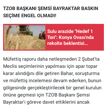
TZOB BAŞKANI ŞEMSİ BAYRAKTAR BASKIN
SEÇİME ENGEL OLMADI!
Sulu arazide "Hedef 1
Ton": Konya Ovası'nda
rekolte beklentisi
zirvede!
Müfettiş raporu daha netleşmeden 2 Şubat’ta
Meclis seçimlerinin yapılması için apar topar
karar alındığını dile getiren Bahar, soruşturma
ve müfettiş incelemesi devam ederken, bunun
gölgesinde gerçekleştirilecek bir genel kurulun
önüne geçmesi için TZOB Başkanı Şemsi
Bayraktar’ı göreve davet ettiklerini ancak