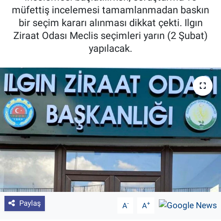
müfettiş incelemesi tamamlanmadan baskın
Pankobirlik
bir seçim kararı alınması dikkat çekti. Ilgın
Ziraat Odası Meclis seçimleri yarın (2 Şubat)
Et fiyatları
yapılacak.
Tarım Bilgisi
Yetiştirici Soruyor
Dünyada Tarım
Üretici Birlikleri
Şeker ve Şekerli Mamüller
Tahıllar ve Baklagiller
Paylaş
-
+
A
A
Tohum