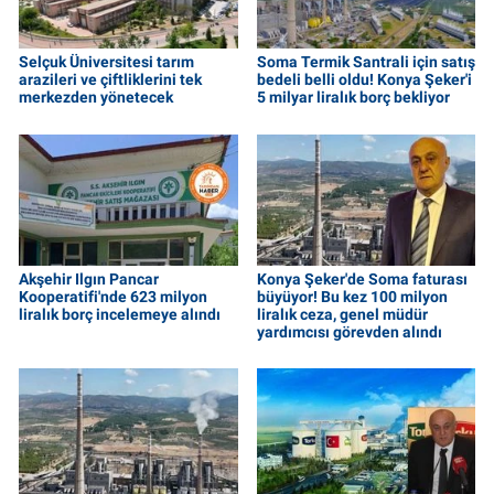
Selçuk Üniversitesi tarım
Soma Termik Santrali için satış
arazileri ve çiftliklerini tek
bedeli belli oldu! Konya Şeker'i
merkezden yönetecek
5 milyar liralık borç bekliyor
Akşehir Ilgın Pancar
Konya Şeker'de Soma faturası
Kooperatifi'nde 623 milyon
büyüyor! Bu kez 100 milyon
liralık borç incelemeye alındı
liralık ceza, genel müdür
yardımcısı görevden alındı