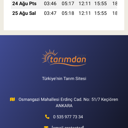
24 Ağu Pts
03:46
05:17
12:11
15:55
18:56
25 Ağu Sal
03:47
05:18
12:11
15:55
18:54
Türkiye'nin Tarım Sitesi
Osmangazi Mahallesi Erdinç Cad. No: 51/7 Keçiören
ANKARA
0 535 977 73 34