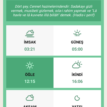
Dört şey, Cennet hazinelerindendir: Sadakayı gizli
Pankobirlik
vermek, musibeti gizlemek, sıla-i rahim yapmak ve "Lâ
havle ve lâ kuvvete illâ billâh" demek. (Hadis-i şerif)
Et fiyatları
Tarım Bilgisi
İMSAK
GÜNEŞ
Yetiştirici Soruyor
03:21
05:00
Dünyada Tarım
Üretici Birlikleri
ÖĞLE
İKINDI
12:15
16:06
Şeker ve Şekerli Mamüller
Tahıllar ve Baklagiller
Tohum
AKŞAM
YATSI