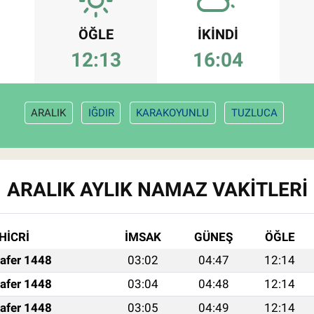
ÖĞLE
İKINDI
12:13
16:04
ARALIK
IĞDIR
KARAKOYUNLU
TUZLUCA
ARALIK AYLIK NAMAZ VAKITLERI
HİCRİ
İMSAK
GÜNEŞ
ÖĞLE
afer 1448
03:02
04:47
12:14
afer 1448
03:04
04:48
12:14
afer 1448
03:05
04:49
12:14