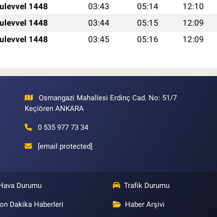
ulevvel 1448
03:43
05:14
12:10
ulevvel 1448
03:44
05:15
12:09
ulevvel 1448
03:45
05:16
12:09
Osmangazi Mahallesi Erdinç Cad. No: 51/7
Keçiören ANKARA
0 535 977 73 34
[email protected]
Hava Durumu
Trafik Durumu
on Dakika Haberleri
Haber Arşivi