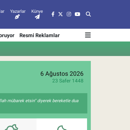
lar
Yazarlar
Künye
Soruyor
Resmi Reklamlar
6 Ağustos 2026
23 Safer 1448
llah mübarek etsin" diyerek bereketle dua