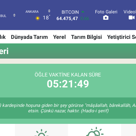
BITCOIN
Foto Galeri
Video
64.475,47
0.66
°
18
DOLAR
47,5971
0.05
EURO
lık
Dünyada Tarım
Yerel
Tarım Bilgisi
Yetiştirici 
55,1336
0.18
STERLİN
eri
64,2534
0.22
GRAM ALTIN
6518.23
0.39
BİST100
ÖĞLE VAKTINE KALAN SÜRE
13.703
0
05:21:48
n) kardeşinde hoşuna giden bir şey görürse "mâşâallah, bârekallâh, A
etsin. Çünkü nazar, haktır. (Hadis-i şerif)