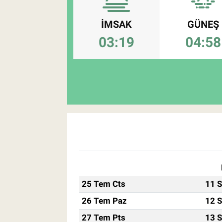
Pankobirlik
İMSAK
GÜNEŞ
03:19
04:58
Et fiyatları
Tarım Bilgisi
Yetiştirici Soruyor
Dünyada Tarım
Üretici Birlikleri
Şeker ve Şekerli Mamüller
25 Tem Cts
11 S
Tahıllar ve Baklagiller
26 Tem Paz
12 S
27 Tem Pts
13 S
Tohum