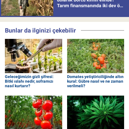
Tarım finansmanında iki dev öne
çıkıyor
Bunlar da ilginizi çekebilir
Geleceğimizin gizli şifresi:
Domates yetiştiriciliğinde altın
Bitki ıslahı nedir, soframızı
kural: Gübre nasıl ve ne zaman
nasıl kurtarır?
verilmeli?