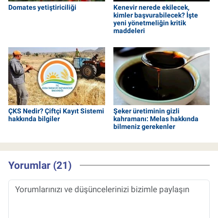
Domates yetiştiriciliği
Kenevir nerede ekilecek,
kimler başvurabilecek? İşte
yeni yönetmeliğin kritik
maddeleri
ÇKS Nedir? Çiftçi Kayıt Sistemi
Şeker üretiminin gizli
hakkında bilgiler
kahramanı: Melas hakkında
bilmeniz gerekenler
Yorumlar (21)