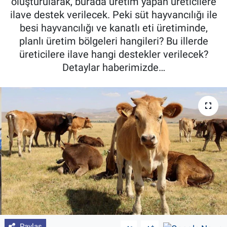
oluşturularak, burada üretim yapan üreticilere
ilave destek verilecek. Peki süt hayvancılığı ile
Pankobirlik
besi hayvancılığı ve kanatlı eti üretiminde,
planlı üretim bölgeleri hangileri? Bu illerde
Et fiyatları
üreticilere ilave hangi destekler verilecek?
Detaylar haberimizde…
Tarım Bilgisi
Yetiştirici Soruyor
Dünyada Tarım
Üretici Birlikleri
Şeker ve Şekerli Mamüller
Tahıllar ve Baklagiller
Tohum
Paylaş
-
+