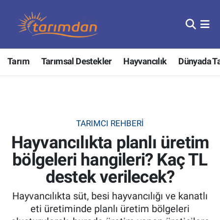
Tarım
Nöbetçi Eczaneler
Tarım
Tarımsal Destekler
Hayvancılık
Dünyada T
Hayvancılık
Hava Durumu
Gıda
Trafik Durumu
Güncel
Süper Lig Puan Durumu ve Fikstür
TARIMCI REHBERI
Hayvancılıkta planlı üretim
Tarımsal Destekler
Tüm Manşetler
bölgeleri hangileri? Kaç TL
Tarım Bakanlığı
Son Dakika Haberleri
destek verilecek?
TZOB
Haber Arşivi
Hayvancılıkta süt, besi hayvancılığı ve kanatlı
eti üretiminde planlı üretim bölgeleri
Tarım Kredi Kooperatifleri